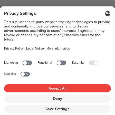
I use music
News & Calendar
FONDATION SUISA ↗
Follow us
Facebook
Instagram
YouTube
LinkedIn
Blog
SUISAblog
© 2026 SUISA
Impressum
Disclaimer
Privacy Policy
Privacy Settings