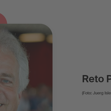
Reto P
(Foto: Juerg Isle