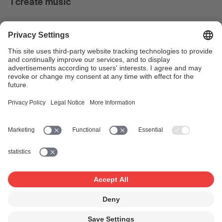
I create music
I use music
News & Calendar
FONDATION SUISA ↗
Follow us
Facebook
Instagram
YouTube
LinkedIn
Blog
SUISAblog
© 2026 SUISA