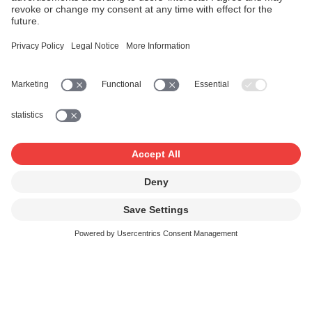
Ihre Vorteile auf einen Blick
Jetzt registrieren für «Mein Konto»
Ihre Nutzungen einfach anmelden
Dank Login können Sie Ihre persönlichen Daten
hinterlegen und somit Musiknutzungen einfacher
anmelden.
Sie können die Formulare als Entwurf
zwischenspeichern und zu einem späteren Zeitpunkt
weiterbearbeiten.