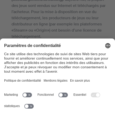
des jeux sont vendus sur Internet et téléchargés par
l’acheteur. Pour la mise à disposition en vue du
téléchargement, les producteurs de jeux ou leur
distributeur en ligne (par exemple les plateformes
«Steam» ou «Origin») ont besoin d’une licence de
téléchargement.
Il existe également des jeux qui ne peuvent être
joués qu’en streaming, par exemple dans un
navigateur. Dans ce cas, une licence de streaming est
nécessaire.
Ces droits online sont gérés par SUISA. Ils ne
peuvent pas être exclus par l’avenant au contrat de
gestion.
Droits voisins:
les droits voisins sont les droits des
interprètes et les droits sur l’enregistrement.
Ensemble, ces droits sont souvent également
appelés «master rights».
Si un artiste joue lui-même la composition et produit