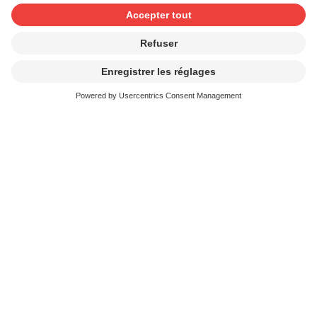
l’enregistrement, il peut céder ces droits
personnellement en tant qu’interprète et producteur
de phonogrammes directement au producteur du jeu
pour toutes les utilisations. Si tel n’est pas le cas, le
détenteur des «master rights» doit veiller à ce que
ceux-ci soient licenciés de manière séparée pour le
producteur du jeu. SUISA ne gère pas ces droits.
Pour obtenir des renseignements personnels, nous
vous prions de contacter au préalable nos services à
l’adresse E-Mail:
customerservicesf@suisa.ch
Documents
Formulaire de déclaration: Jeux
électroniques