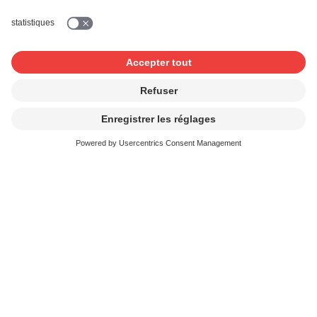
manière vivante comment les créateurs culturels
touchent leur salaire.
Vous trouverez de plus amples informations sur le site
Internet de
respect ©opyright
.
Suisseculture
Suisseculture est l'association faîtière des organisations
des professionnels de la culture et des médias en
Suisse, ainsi que des sociétés suisses de droits d'auteur.
Suisseculture promeut les intérêts moraux,
économiques et sociaux des créateurs culturels et de
leurs œuvres. Pour y parvenir, l'association s'appuie sur
un vaste réseau de services publics et de professionnels
de la culture et des médias.
Vous trouverez de plus amples informations sur le site