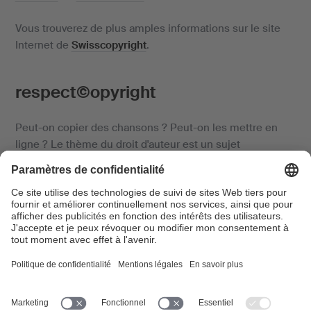
Vous trouverez de plus amples informations sur le site
Internet de
Swisscopyright
.
respect©opyright
Peut-on copier des chansons ? Peut-on les mettre en
ligne ? Le thème du droit d'auteur est un sujet
extrêmement complexe et, lus particulièrement encore,
pour la jeune génération. En effet, il est extrêmement
compliqué de faire la différence entre ce qui est autorisé
et ce qui ne l'est pas dans l'utilisation de la musique, des
images ou des films. C'est pourquoi, les cinq sociétés de
gestion suisses se sont associées pour lancer une
campagne de sensibilisation auprs des jeunes. Celle-ci
consiste en une animation scolaire éponyme, où des
artistes, accompagnés d'un présentateur, expliquent de