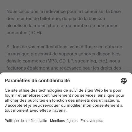
Nous calculons la redevance pour la licence sur la base
des recettes de billetterie, du prix de la boisson
alcoolisée la moins chère et du nombre de personnes
présentes (TC H).
Si, lors de vos manifestations, vous diffusez en outre de
la musique provenant de supports sonores disponibles
dans le commerce (MP3, CD, LP, streaming, etc.), nous
facturons également une redevance pour les droits des
interprètes et producteurs (droits voisins).
Rabais pour clients contractuels et
membres d’associations
Si vous concluez un contrat avec SUISA pour vos
manifestations et en respectez les conditions, vous