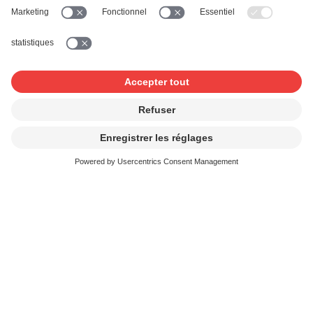
bénéficiez d'une réduction pouvant aller jusqu'à 25 %. En
tant que membre d’une association suisse de la branche,
ayant conclu un contrat collectif avec nous, vous pouvez
bénéficier d’un rabais supplémentaire de 10 %.
Vous trouverez des informations détaillées dans la
notice. Pour connaître le montant de la redevance par
manifestation, vous pouvez consulter les tableaux de
calcul (
conditions jusqu'à 400 personnes
/
conditions de
410 à 800 personnes
).
Manifestations dans une autre
salle
Si le prix d'entrée de votre manifestation est égal ou
supérieur à CHF 17.-, nous calculons la redevance sous
forme d'un pourcentage des recettes de billetterie. Si tel
n'est pas le cas pour votre manifestation, nous facturons