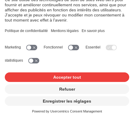
SUISA
: Coopérative des auteurs et éditeurs de
musique.
SUISSIMAGE
: Gère les droits d'auteur des créateurs de
films, tels que les scénaristes, les réalisateurs et les
producteurs de films.
SWISSPERFORM
: gère les droits voisins (également
appelés droits connexes) en Suisse et dans la
Principauté de Liechtenstein pour les artistes
interprètes, les producteurs de phonogrammes et de
vidéogrammes et les organismes de diffusion.
Les sociétés de gestion collective
suisses et leur réseau
Réseau international des sociétés de