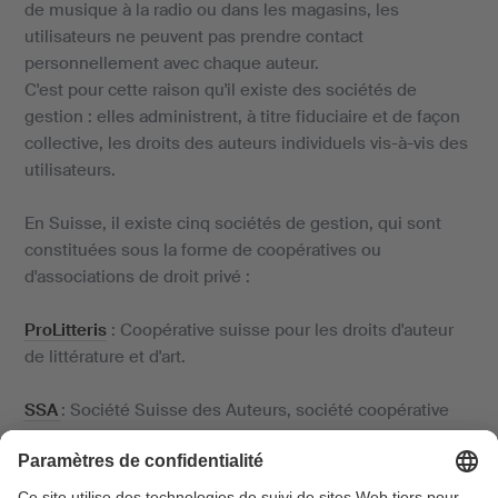
de musique à la radio ou dans les magasins, les
utilisateurs ne peuvent pas prendre contact
personnellement avec chaque auteur.
C'est pour cette raison qu'il existe des sociétés de
gestion : elles administrent, à titre fiduciaire et de façon
collective, les droits des auteurs individuels vis-à-vis des
utilisateurs.
En Suisse, il existe cinq sociétés de gestion, qui sont
constituées sous la forme de coopératives ou
d'associations de droit privé :
ProLitteris
: Coopérative suisse pour les droits d'auteur
de littérature et d'art.
SSA
: Société Suisse des Auteurs, société coopérative
d'auteurs d’œuvres dramatiques, dramatico-musicales,
chorégraphiques, audiovisuelles et multimédias.