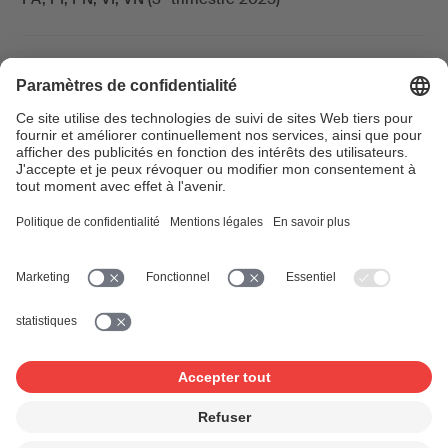
er
1
décompte provenant de l’étranger
Mi-mars
2026
er
1
décompte vidéo à la demande 2026
Fin mars
er
1
décompte en ligne
Fin mars
(téléchargements et streaming) 2026
er
1
décompte complémentaire 2026
Fin mars