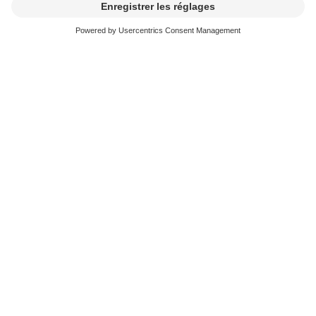
e
2
décompte trimestriel 2026
15.06.2026
Droits d'exécution Suisse, tarifs: B, C,
D, E, H, Hb, HV, K, Z (2025)
Droits d'émission Suisse, tarif: A (SSR
e
radio & TV, 4
trimestre 2025)
Droits d'émission Suisse, tarif: A (SSR
spots publicitaires 2025)
Droits d'émission Suisse, tarifs: S, Y
(2025)