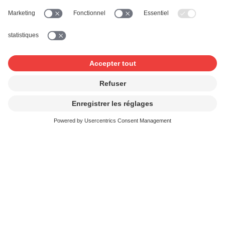
Les diffuseurs déclarent à SUISA la musique,
respectivement les phonogrammes et vidéogrammes,
diffusés dans leurs programmes, y compris les tapis
sonores et les jingles. Les déclarations doivent être
présentées comme indiqué à l'annexe I du tarif (TC S ou
TC Y).
Pour les chaînes de télévision
Les diffuseurs de télévision communiquent à SUISA
toutes les productions diffusées, en particulier les
œuvres de tiers et les longs métrages, les téléfilms et
les documentaires, qui ne sont pas produits pour le
compte du diffuseur, ainsi que les séries.
Documents