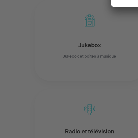
Jukebox
Jukebox et boîtes à musique
Radio et télévision