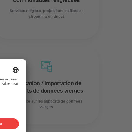
Communautés religieuses
Services religieux, projections de films et
streaming en direct
Fabrication / Importation de
supports de données vierges
Redevance sur les supports de données
vierges