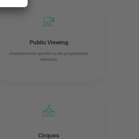
Public Viewing
d'événements sportifs ou de programmes
télévisés
Cirques