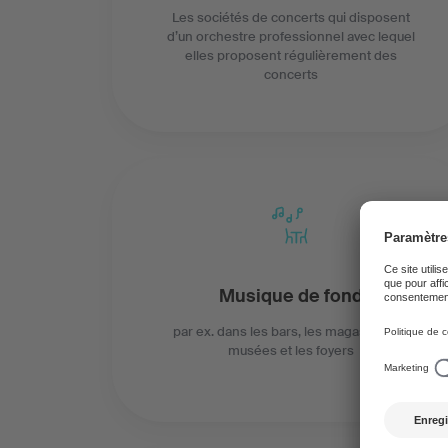
Les sociétés de concerts qui disposent
d’un orchestre professionnel avec lequel
elles proposent régulièrement des
concerts
Musique de fond
par ex. dans les bars, les magasins, les
musées et les foyers