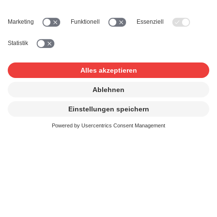
Verwandte Schutzrechte:
Bei den verwandten
Schutzrechten handelt es sich um die
Interpreten/innenrechte und die Rechte an der
Tonaufnahme. Zusammen werden diese Rechte oft
auch «Master Rights» genannt.
Spielt eine Urheberin oder ein Urheber die
Komposition selbst ein und produziert auch die
Aufnahme selbst, so kann er diese Rechte als
Interpret/in und Tonträgerproduzent/in in
Personalunion direkt an den Gameproduzenten für
sämtliche Nutzungen lizenzieren. Anderenfalls muss
der Inhaber der «Master Rights» diese separat an den
Gameproduzenten lizenzieren. Die SUISA verwaltet
diese Rechte nicht.
Für eine persönliche Auskunft schicken Sie uns eine E-
Mail mit der Beschreibung Ihres geplanten Angebots
an:
customerservices@suisa.ch