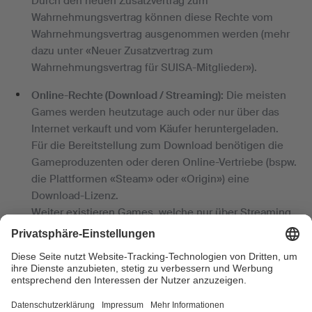
Durch den neuen Zusatzvertrag zum
Wahrnehmungsvertrag können diese Rechte vom
Wahrnehmungsvertrag ausgenommen werden (mehr
dazu unter «Neuer Zusatzvertrag zum
Wahrnehmungsvertrag für SUISA-Mitglieder»).
Online-Rechte (Download / Streaming):
Die meisten
Games werden heutzutage auch oder nur über das
Internet verkauft und vom Käufer heruntergeladen.
Für die Bereitstellung zum Download benötigen die
Gameproduzenten oder deren Online-Vertriebe (bspw.
die Plattformen «Steam» oder «Origin») eine
Download-Lizenz.
Weiter existieren Games, welche nur über Streaming,
bspw. in einem Browser gespielt werden können.
Dafür wird eine Streaming-Lizenz benötigt.
Diese Online-Rechte werden von der SUISA verwaltet.
Sie können nicht durch den Zusatzvertrag zum
Wahrnehmungsvertrag ausgenommen werden.