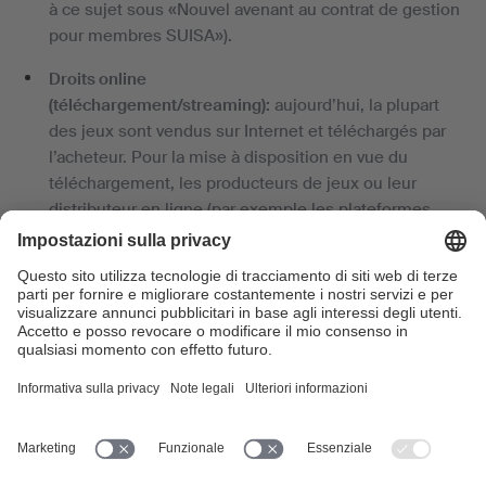
à ce sujet sous «Nouvel avenant au contrat de gestion
pour membres SUISA»).
Droits online
(téléchargement/streaming):
aujourd’hui, la plupart
des jeux sont vendus sur Internet et téléchargés par
l’acheteur. Pour la mise à disposition en vue du
téléchargement, les producteurs de jeux ou leur
distributeur en ligne (par exemple les plateformes
«Steam» ou «Origin») ont besoin d’une licence de
téléchargement.
Il existe également des jeux qui ne peuvent être
joués qu’en streaming, par exemple dans un
navigateur. Dans ce cas, une licence de streaming est
nécessaire.
Ces droits online sont gérés par SUISA. Ils ne
peuvent pas être exclus par l’avenant au contrat de
gestion.