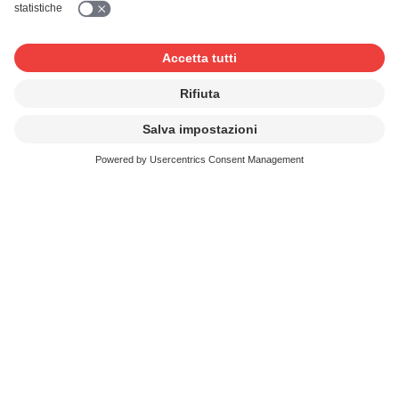
Droits voisins:
les droits voisins sont les droits des
interprètes et les droits sur l’enregistrement.
Ensemble, ces droits sont souvent également
appelés «master rights».
Si un artiste joue lui-même la composition et produit
l’enregistrement, il peut céder ces droits
personnellement en tant qu’interprète et producteur
de phonogrammes directement au producteur du jeu
pour toutes les utilisations. Si tel n’est pas le cas, le
détenteur des «master rights» doit veiller à ce que
ceux-ci soient licenciés de manière séparée pour le
producteur du jeu. SUISA ne gère pas ces droits.
Per ottenere la licenza corrispondente, contattate
preventivamente i nostri servizi al seguente indirizzo
e-mail:
customerservicesi@suisa.ch
Documenti