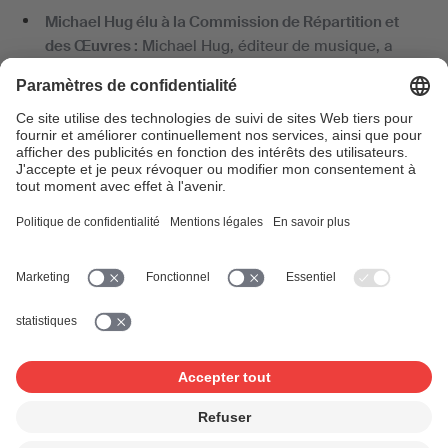
Michael Hug élu à la Commission de Répartition et
des Œuvres :
Michael Hug, éditeur de musique, a
également été élu à la Commission de Répartition et
des Œuvres pour le mandat en cours et jusqu’en
2023. Il remplace Grégoire Liechti, qui a été élu au
Conseil de SUISA l’année dernière.
Comptes annuels 2019 approuvés :
Les membres de
SUISA ont également approuvé les comptes annuels
de l'exercice 2019. L’année dernière, SUISA a
enregistré les meilleurs résultats de son histoire et
peut ainsi redistribuer CHF 135 millions aux
compositeurs, paroliers et éditeurs de musique.
Grâce à une déduction des frais intéressante de
13,07% sur les décomptes de ses membres, SUISA
est donc en mesure de distribuer CHF 87.- sur CHF
100.- des recettes aux compositeurs, paroliers et
éditeurs de musique.