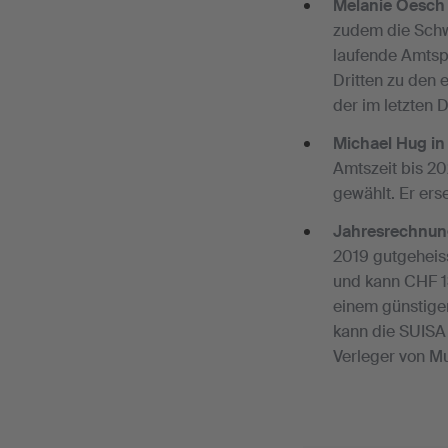
Melanie Oesch 
zudem die Schwe
laufende Amtspe
Dritten zu den e
der im letzten 
Michael Hug in
Amtszeit bis 2
gewählt. Er ers
Jahresrechnun
2019 gutgeheiss
und kann CHF 13
einem günstige
kann die SUISA
Verleger von Mu