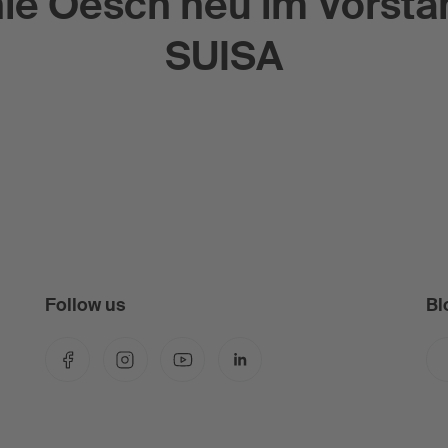
ie Oesch neu im Vorsta
SUISA
Follow us
Bl
Facebook
Instagram
YouTube
LinkedIn