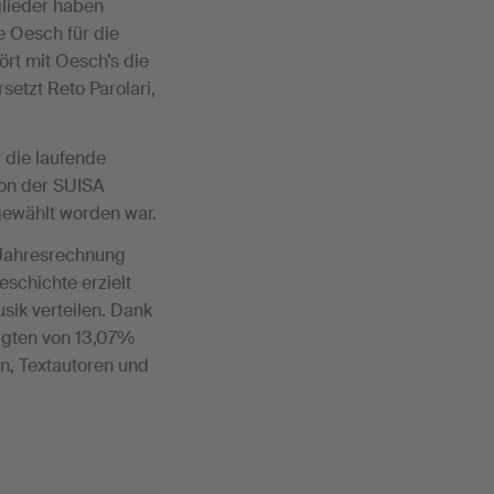
lieder haben
e Oesch für die
rt mit Oesch’s die
setzt Reto Parolari,
r die laufende
ion der SUISA
 gewählt worden war.
 Jahresrechnung
eschichte erzielt
sik verteilen. Dank
igten von 13,07%
n, Textautoren und