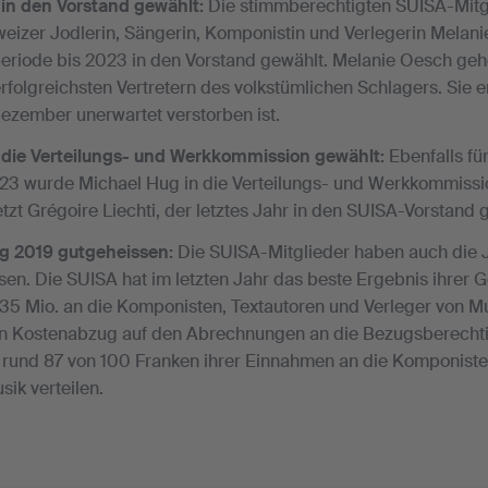
in den Vorstand gewählt:
Die stimmberechtigten SUISA-Mitg
izer Jodlerin, Sängerin, Komponistin und Verlegerin Melani
riode bis 2023 in den Vorstand gewählt. Melanie Oesch gehö
rfolgreichsten Vertretern des volkstümlichen Schlagers. Sie er
Dezember unerwartet verstorben ist.
 die Verteilungs- und Werkkommission gewählt:
Ebenfalls fü
023 wurde Michael Hug in die Verteilungs- und Werkkommiss
etzt Grégoire Liechti, der letztes Jahr in den SUISA-Vorstand
g 2019 gutgeheissen:
Die SUISA-Mitglieder haben auch die
en. Die SUISA hat im letzten Jahr das beste Ergebnis ihrer G
5 Mio. an die Komponisten, Textautoren und Verleger von Mu
n Kostenabzug auf den Abrechnungen an die Bezugsberecht
 rund 87 von 100 Franken ihrer Einnahmen an die Komponiste
sik verteilen.