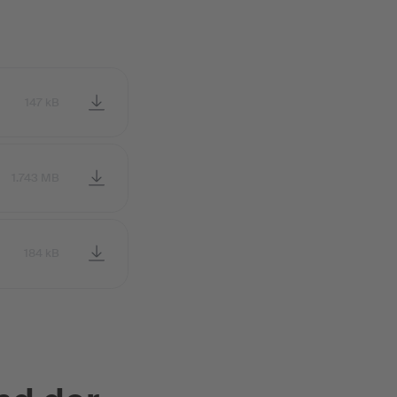
147 kB
1.743 MB
184 kB