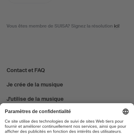
Vous êtes membre de SUISA? Signez la résolution
ici
!
Contact et FAQ
Je crée de la musique
J'utilise de la musique
News & Agenda
FONDATION SUISA ↗