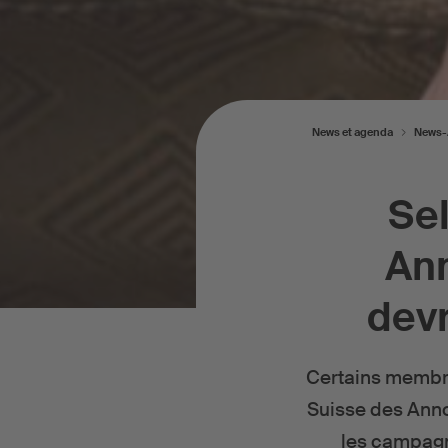
News et agenda
News-A
Sel
Ann
devr
Certains membre
Suisse des Annon
les campagne