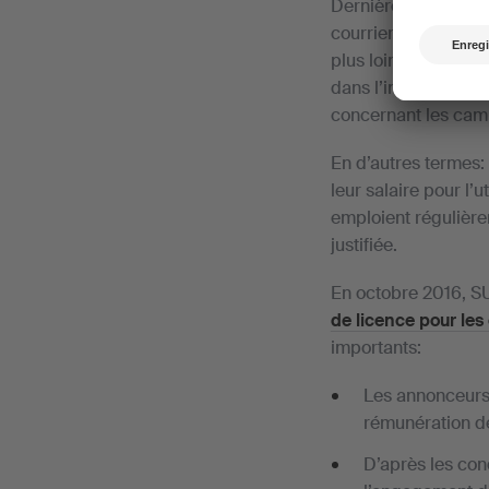
Dernièrement, l’AS
courrier, elle répèt
plus loin et deman
dans l’intervalle à 
concernant les cam
En d’autres termes:
leur salaire pour l’
emploient régulière
justifiée.
En octobre 2016, SU
de licence pour les
importants:
Les annonceurs 
rémunération de
D’après les con