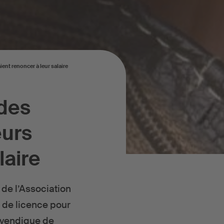
ent renoncer à leur salaire
 des
eurs
laire
de l’Association
s de licence pour
revendique de