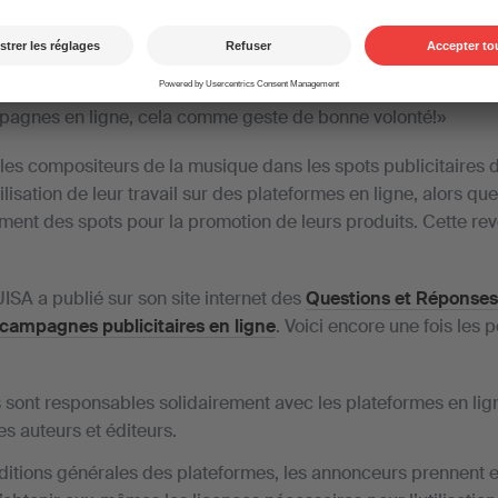
A a contacté plusieurs membres de SUISA, compositeurs et pa
e ses critiques contre les conditions de licence. Au dernier par
de que les membres de SUISA interviennent pour que cette de
faire valoir des prétentions financières vis-à-vis des annonceu
pagnes en ligne, cela comme geste de bonne volonté!»
 les compositeurs de la musique dans les spots publicitaires 
utilisation de leur travail sur des plateformes en ligne, alors q
ment des spots pour la promotion de leurs produits. Cette rev
ISA a publié sur son site internet des
Questions et Réponses 
 campagnes publicitaires en ligne
. Voici encore une fois les p
sont responsables solidairement avec les plateformes en lig
s auteurs et éditeurs.
ditions générales des plateformes, les annonceurs prennent 