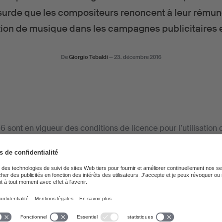
urde que les compositeurs renoncent à leur rémun
sation de musique dans les campagnes publicitaires e
De
Giorgio Tebaldi
—
23. décembre 2016
6 sont en vigueur des conditions de licence pour l’utilisation
ires en ligne. Ce domaine n’est pas soumis à la surveillance 
ien que les compositeurs et éditeurs peuvent librement fixer c
s’est déclarée prête à rechercher des solutions en commun a
reusement, les discussions n’ont pas eu le succès escompté,
s critiques sans faire de propositions concrètes. Pour cette ra
é interrompues en octobre 2016.