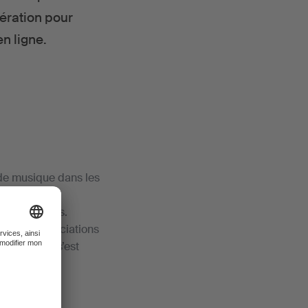
ération pour
n ligne.
 de musique dans les
de la
es conditions.
vec les associations
 car l’ASA s’est
ison, les