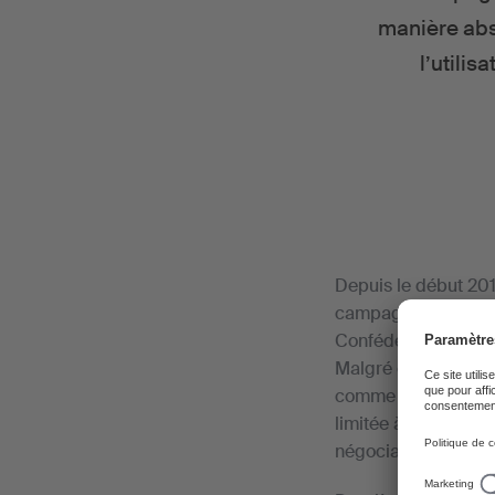
manière abs
l’utili
Depuis le début 201
campagnes publicita
Confédération, si b
Malgré cela, SUISA 
comme l’ASA. Malheu
limitée à émettre de
négociations ont ét