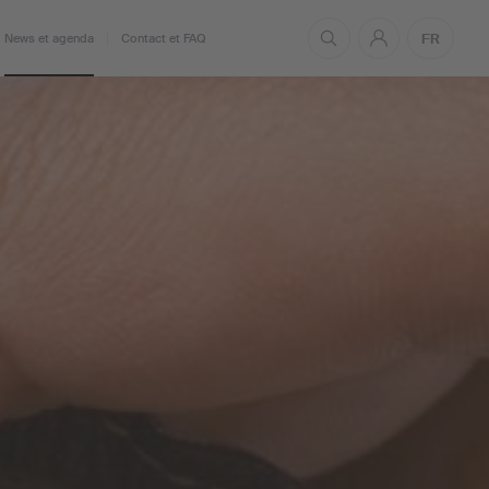
FR
News et agenda
Contact et FAQ