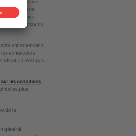
roliers. Dans son
agraphe, elle va
rnière «renonce
rs pour des licences
devraient renoncer à
ue les annonceurs
endication n'est pas
sur les conditions
oints les plus
ne de la
en général