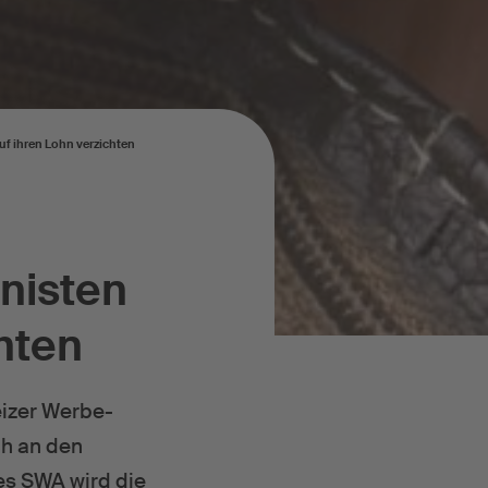
f ihren Lohn verzichten
nisten
chten
eizer Werbe-
ch an den
s SWA wird die