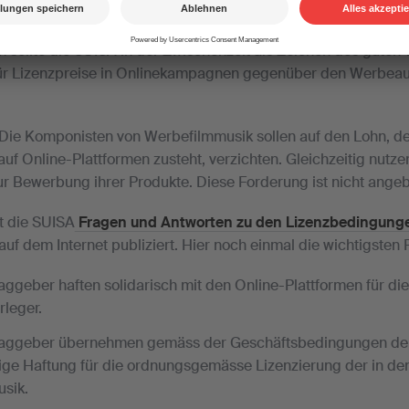
hrem Schreiben wiederholt der SWA ihre Kritik gegen die Li
eht der Verband sogar noch einen Schritt weiter und fordert 
 sollte die SUISA in der Zwischenzeit als Zeichen des guten W
für Lizenzpreise in Onlinekampagnen gegenüber den Werbea
 Die Komponisten von Werbefilmmusik sollen auf den Lohn, de
uf Online-Plattformen zusteht, verzichten. Gleichzeitig nutz
ur Bewerbung ihrer Produkte. Diese Forderung ist nicht angeb
t die SUISA
Fragen und Antworten zu den Lizenzbedingunge
auf dem Internet publiziert. Hier noch einmal die wichtigsten 
ggeber haften solidarisch mit den Online-Plattformen für di
leger.
aggeber übernehmen gemäss der Geschäftsbedingungen der 
nige Haftung für die ordnungsgemässe Lizenzierung der in de
sik.