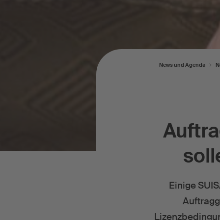
News und Agenda
N
Auftr
soll
Einige SUIS
Auftragg
Lizenzbedingu