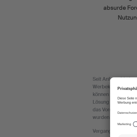
absurde Ford
Nutzun
Seit Anfang 2016 ge
Werbekampagnen. Di
können die Lizenzb
Lösung mit den Nut
das Vorgehen der SU
wurden die Gesprä
Vergangene Woche h