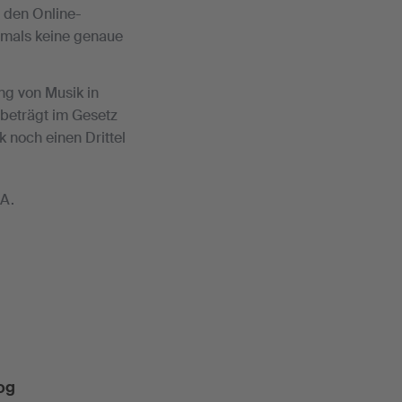
i den Online-
ftmals keine genaue
ng von Musik in
 beträgt im Gesetz
 noch einen Drittel
SA.
og