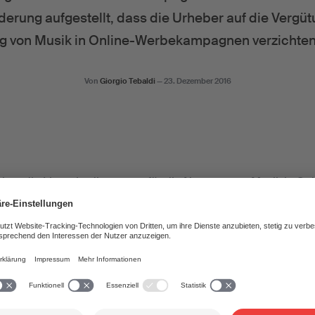
erung aufgestellt, dass die Urheber auf die Vergüt
g von Musik in Online-Werbekampagnen verzichten 
Von
Giorgio Tebaldi
—
23. Dezember 2016
lten die Lizenzbedingungen für die Nutzung von Musik in Onl
eser Bereich steht nicht unter Bundesaufsicht und die Urhe
edingungen frei festlegen. Trotzdem war die SUISA bereit, e
zerverbänden wie dem SWA zu finden. Leider ohne Erfolg. De
ISA kritisiert, ohne aber eigene Vorschläge zu bringen. Aus
che im Oktober 2016 abgebrochen.
at der SWA verschiedene SUISA-Mitglieder – Komponisten 