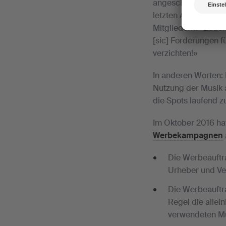
angeschrieben. In i
letzten Abschnitt g
Mitgliedern: «Zudem
[sic] Forderungen 
verzichten!»
In anderen Worten:
Nutzung der Musik a
die Spots laufend z
Im Oktober 2016 ha
Werbekampagnen
Die Werbeauftra
Urheber und Ver
Die Werbeauftr
Regel die allei
verwendeten Mu