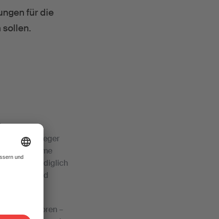
ungen für die
sollen.
ine-
ber und Verleger
ine gemeinsame
r SWA hat lediglich
 diesem Grund
und Textautoren –