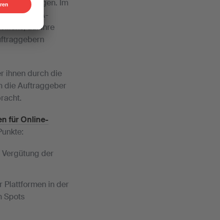
zenzbedingungen. Im
von den SUISA-
illens, auf Ihre
uftraggebern
r ihnen durch die
en die Auftraggeber
racht.
n für Online-
Punkte:
e Vergütung der
Plattformen in der
n Spots