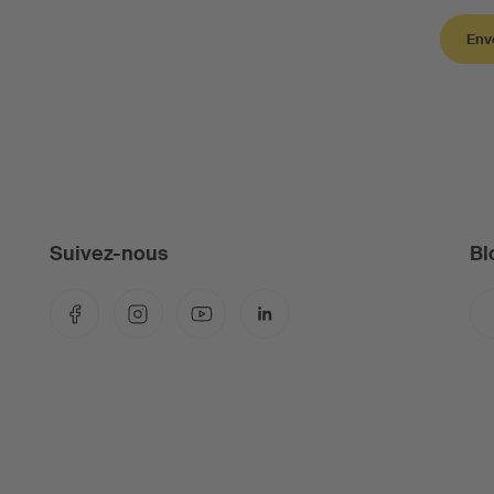
Env
Suivez-nous
Bl
Facebook
Instagram
YouTube
LinkedIn