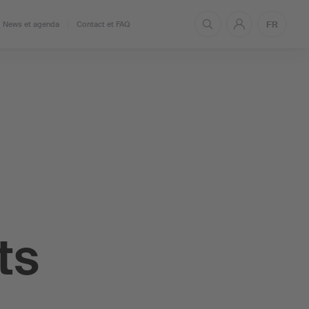
FR
News et agenda
Contact et FAQ
ts