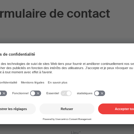
rmulaire de contact
*
Nom *
 *
Lieu *