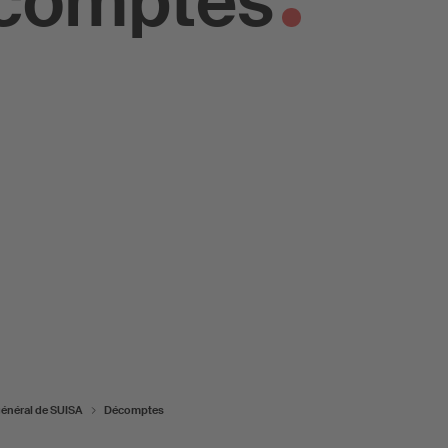
écomptes
énéral de SUISA
Décomptes