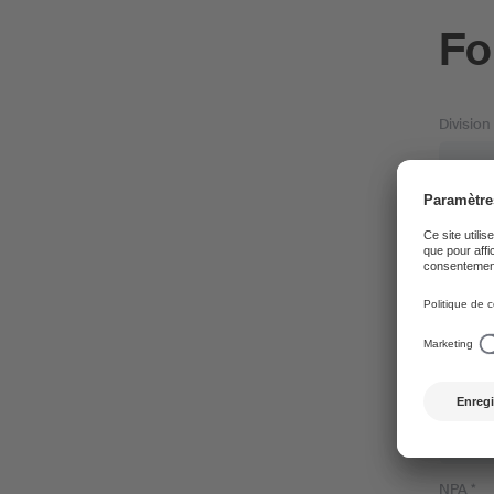
Fo
Division
Objet *
Prénom 
Adresse
NPA *