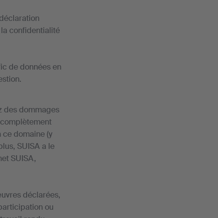
 déclaration
la confidentialité
afic de données en
estion.
ndez des dommages
er complètement
n ce domaine (y
plus, SUISA a le
rnet SUISA,
œuvres déclarées,
participation ou