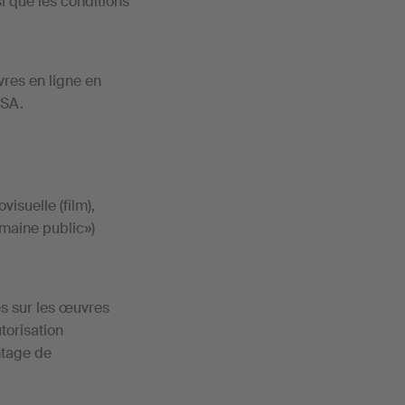
i que les conditions
vres en ligne en
ISA.
isuelle (film),
maine public»)
es sur les œuvres
torisation
ntage de