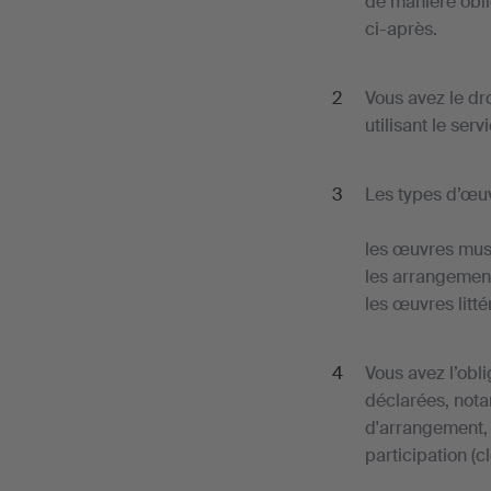
de manière obli
ci-après.
Vous avez le dr
utilisant le serv
Les types d’œuv
les œuvres musi
les arrangement
les œuvres litté
Vous avez l’obli
déclarées, nota
d'arrangement, 
participation (c