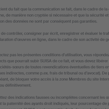
ient du fait que la communication se fait, dans le cadre de la
e, de manière non cryptée si nécessaire et que la sécurité et 
ion des données ne sont par conséquent pas garanties.
 de contrôler, consigner par écrit, enregistrer et évaluer le tr
laration d'œuvres en ligne, dans le cadre de son activité de g
ectez pas les présentes conditions d'utilisation, vous répo
rects que pourrait subir SUISA de ce fait, et vous devez libér
ciétés-sœurs de toutes revendications éventuelles de tiers e
s indirectes, comme p.ex. frais de tribunal ou d’avocat). De 
chéant, de bloquer votre accès à la zone Membres du site Inte
ou définitivement.
ttez des indications fausses ou incomplètes concernant les 
t la paternité des ayants droit indiqués, leur pourcentage de 