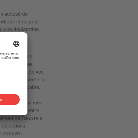
un accusé de
ridique et ne peut
qu’une déclaration
re SUISA et un
de données des
ur la gestion de vos
n ce qui concerne la
G) est applicable.
i certaines données
 jours après votre
rement de l’œuvre a
s objections
n d'œuvre.