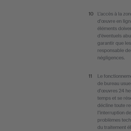
L’accès à la zo
d'œuvre en ligne
éléments doiven
d’éventuels abu
garantir que les
responsable des
négligences.
Le fonctionneme
de bureau usuel
d'œuvres 24 heu
temps et se rése
décline toute r
l’interruption d
problèmes techn
du traitement é