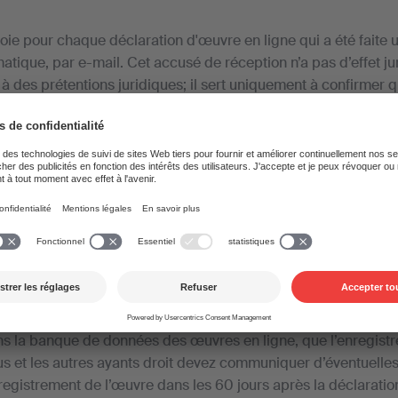
ie pour chaque déclaration d'œuvre en ligne qui a été faite 
atique, par e-mail. Cet accusé de réception n’a pas d’effet ju
 à des prétentions juridiques; il sert uniquement à confirmer 
e a été reçue.
re votre œuvre déclarée, vous communique un numéro d'œuv
onal Standard Work Code), introduit l’œuvre dans la banque 
raite électroniquement les données transmises, les utilise po
et également à disposition des sociétés-sœurs de l’étranger. E
données, le chiffre 6.3 du conditions générales de gestion (CG
nforme pas de l’enregistrement de l’œuvre, et pas non plus s
ation ont été corrigées. Nous vous conseillons de contrôler 30
ns la banque de données des œuvres en ligne, que l’enregist
ous et les autres ayants droit devez communiquer d’éventuelle
registrement de l’œuvre dans les 60 jours après la déclaratio