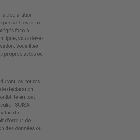
 la déclaration
 de passe. Ces deux
otégés face à
en ligne, vous devez
isation. Vous êtes
os propres actes ou
 durant les heures
 de déclaration
nibilité en tout
iculier. SUISA
u fait de
t d’erreur, de
ion des données ou