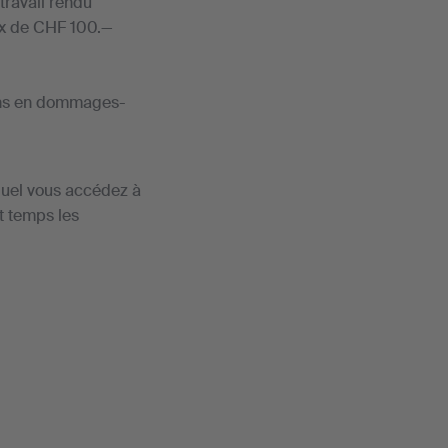
travail rendu
rix de CHF 100.—
ons en dommages-
quel vous accédez à
t temps les