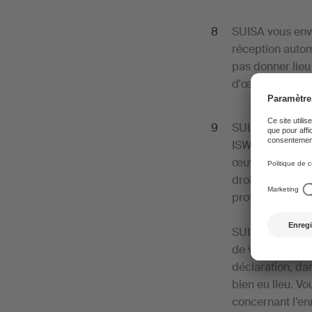
SUISA vous envo
réception autom
pas donner lieu
d'œuvre en lign
SUISA enregist
ISWC (Internati
œuvres SUISA, t
droits et les m
protection des 
SUISA ne vous i
de votre déclar
déclaration, da
bien eu lieu. V
concernant l’en