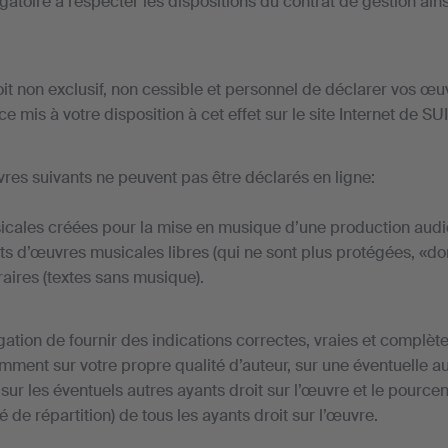
gatoire à respecter les dispositions du contrat de gestion ains
oit non exclusif, non cessible et personnel de déclarer vos œu
ice mis à votre disposition à cet effet sur le site Internet de SU
res suivants ne peuvent pas être déclarés en ligne:
cales créées pour la mise en musique d’une production audiov
s d’œuvres musicales libres (qui ne sont plus protégées, «do
raires (textes sans musique).
gation de fournir des indications correctes, vraies et complèt
mment sur votre propre qualité d’auteur, sur une éventuelle au
sur les éventuels autres ayants droit sur l’œuvre et le pource
lé de répartition) de tous les ayants droit sur l’œuvre.