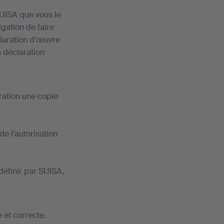
SUISA que vous le
igation de faire
claration d'œuvre
a déclaration
ration une copie
e l’autorisation
 définir par SUISA,
 et correcte.