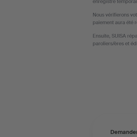
enregistré temporai
Nous vérifierons vo
paiement aura été r
Ensuite, SUISA répa
paroliers/ères et édi
Demander 