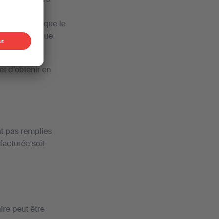
s droits de
 pour autant que le
urée de chaque
et d’obtenir en
nt pas remplies
facturée soit
ire peut être