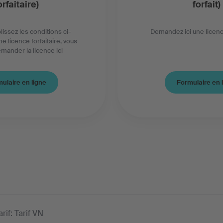
orfaitaire)
forfait)
lissez les conditions ci-
Demandez ici une licence
e licence forfaitaire, vous
mander la licence ici
ulaire en ligne
Formulaire en 
rif: Tarif VN