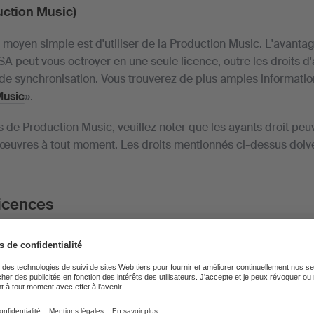
uction Music)
 moyen simple est d'utiliser de la Production Music. L'avantag
SA peut vous octroyer en une seule licence, outre les droits d'a
s de synchronisation. Vous trouverez de plus amples information
Music
».
as de Production Music, veuillez noter que les ayants droit peu
urs œuvres à tout moment. Les droits mentionnés ci-dessus doiv
licences
ce forfaitaire pour plusieurs vidéos avec musique
 forfait annuel de CHF 344.- (hors TVA), les
entreprises emplo
 chiffre d'affaires est inférieur à CHF 9 mio
. peuvent télécha
ormation, d'explication ou de films similaires qu'elles le souha