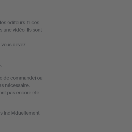
des éditeurs-trices
 une vidéo. Ils sont
, vous devez
.
.
ique de commande) ou
as nécessaire.
'ont pas encore été
is individuellement