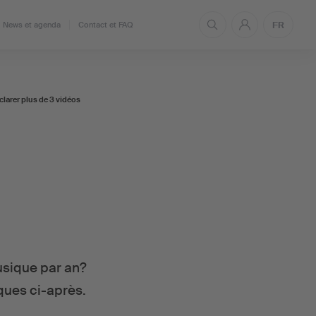
FR
News et agenda
Contact et FAQ
clarer plus de 3 vidéos
usique par an?
ques ci-après.