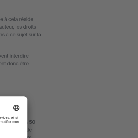
e à cela réside
uteur, les droits
s à ce sujet sur la
vent interdire
ent donc être
yant jusqu'à 50
rger autant de
itent sur leurs