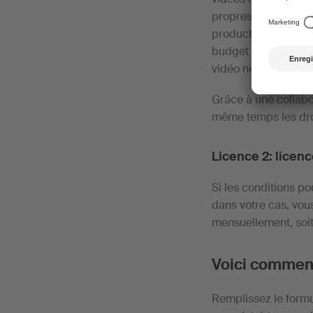
propres sites web o
production que la mi
budget de producti
vidéo ne dépasse p
Grâce à une collabo
même temps les droit
Licence 2: licen
Si les conditions po
dans votre cas, vou
mensuellement, soi
Voici commen
Remplissez le formu