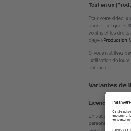
Tout en un (Prod
Pour votre vidéo, un
dans le fait que SUI
voisins et les droit
page «
Production 
Si vous n'utilisez p
l'utilisation de le
obtenus.
Variantes de 
Licence 1: licen
En s’acquittant d’un
personnes et dont le
vidéos d'image, de f