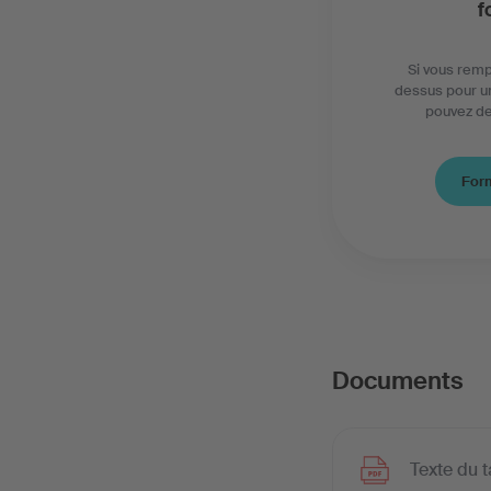
f
Si vous remp
dessus pour un
pouvez de
Form
Documents
Texte du ta