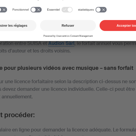
u profils de médias sociaux. Ce forfait comprend aussi bien le
se à disposition (streaming) de vos vidéos en ligne gratuites,
on d'une seule vidéo ne dépasse pas CHF 15 000 et que la d
as 10 minutes.
ration entre SUISA et
Audion Sàrl
, le forfait annuel vous perm
s d'auteur et les droits voisins.
ce pour plusieurs vidéos avec musique – sans forfait
ur une licence forfaitaire selon la description ci-dessus ne so
s devez demander une licence individuelle. Celle-ci peut être 
t annuellement.
t procéder:
laire en ligne pour demander la licence adéquate. Le formula