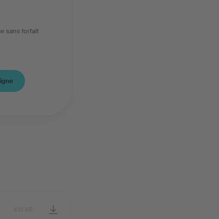
 sans forfait
ligne
431 kB