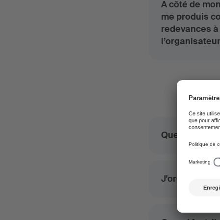
A côté de mon 
me produis co
redevances à 
l’organisateur
C
Que faut-il fa
J'organise un