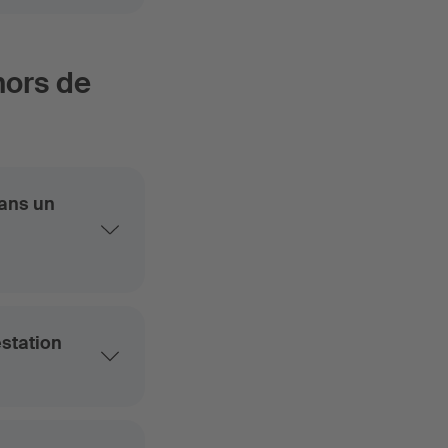
hors de
dans un
estation