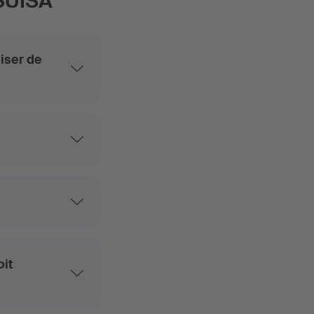
 SUISA
liser de
oit