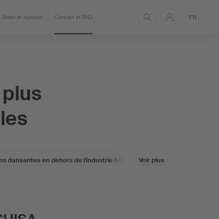
FR
News et agenda
Contact et FAQ
 plus
les
ns dansantes en dehors de l'industrie hôtelière
Voir plus
Concerts et produ