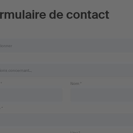
rmulaire de contact
*
Nom *
 *
Lieu *