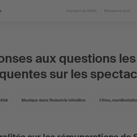
e
A propos de SUISA
Musique et droit
nses aux questions les
équentes sur les spectac
UISA
Musique dans l'industrie hôtelière
Fêtes, manifestatio