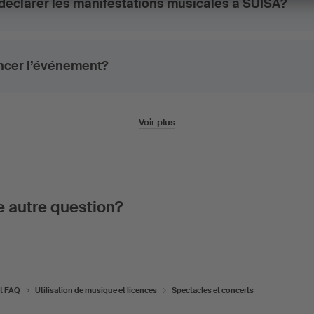
 déclarer les manifestations musicales à SUISA?
ncer l’événement?
Voir plus
 autre question?
et FAQ
Utilisation de musique et licences
Spectacles et concerts