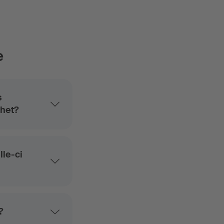
e
s
chet?
lle-ci
?