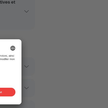
tives et
es