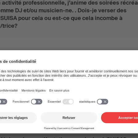
activité professionnelle, j’anime des soirées récréa
mme DJ et/ou musicien-ne. . Dois-je verser des
SUISA pour cela ou est-ce que cela incombe à
/trice?
oncerts et productions analogu
ire pour pouvoir organiser un concert?
 événement avec de la musique. Que dois-je faire?