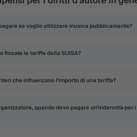
ensi per i diritti d'autore in gen
agare se voglio utilizzare musica pubblicamente?
fissate le tariffe della SUISA?
riteri che influenzano l'importo di una tariffa?
organizzatore, quando devo pagare un'indennità per i d