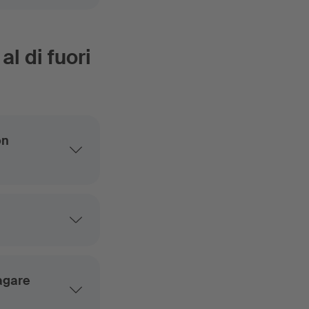
al di fuori
on
agare