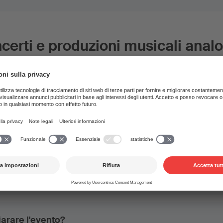
certi e produzioni musicali anal
e per poter organizzare un concerto?
ndo un evento con musica. Cosa devo fare?
dichiarare una manifestazione musicale?
iarare l'evento?