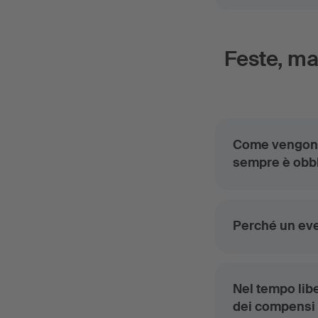
Feste, man
Come vengono r
sempre è obb
Perché un eve
Nel tempo lib
dei compensi a