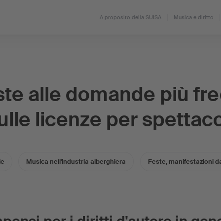
A proposito della SUISA
Musica e diritto
te alle domande più fr
ulle licenze per spettaco
le
Musica nell'industria alberghiera
Feste, manifestazioni dan