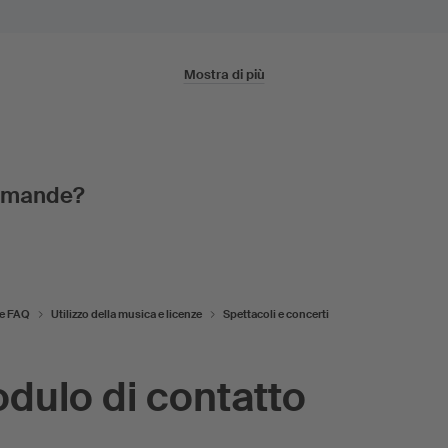
Mostra di più
domande?
 e FAQ
Utilizzo della musica e licenze
Spettacoli e concerti
dulo di contatto