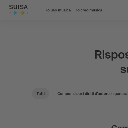
Io uso musica
Io creo musica
Rispos
s
Tutti
Compensi per i diritti d'autore in genera