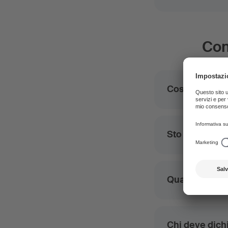
Con
Cosa devo far
Sto organizza
Quando devo 
Chi deve dich