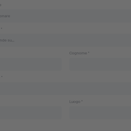
e
 *
Cognome *
 *
Luogo *