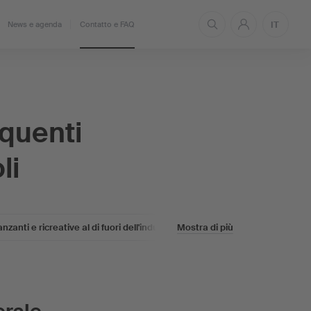
IT
News e agenda
Contatto e FAQ
equenti
li
zanti e ricreative al di fuori dell'industria alberghiera
Mostra di più
Concerti e 