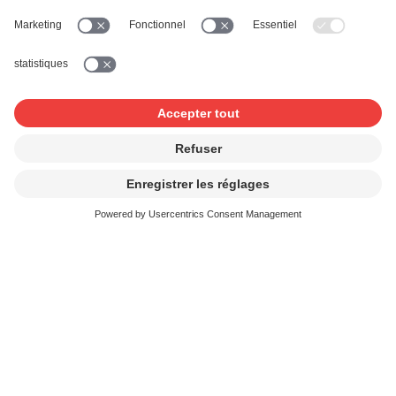
La notification à SUISA n’est réputée intervenir que
lorsqu’une version imprimée et signée du formulaire est
envoyée par la poste et notifiée à SUISA. Dès ce
moment, l’annonce est traitée par SUISA et est
contraignante pour le membre. Le membre confirme que
toutes les indications fournies lors du processus
d’annonce sont correctes et répond d’éventuels frais
supplémentaires engendrés par des indications fausses
ou incomplètes.
Octroi de l’autorisation
L’annonce online est une offre contraignante de conclure
un contrat d’utilisation. Sur la base des indications du
membre, SUISA lui octroie une autorisation d’utilisation
de l’œuvre, en même temps que sa renonciation à faire
valoir une indemnité de droits d’auteur. Le contrat
d’utilisation entre SUISA et le membre est réputé conclu
avec l’envoi d’une confirmation de l’autorisation de