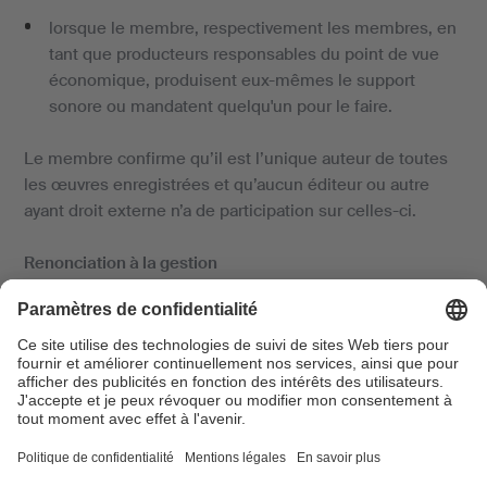
lorsque le membre, respectivement les membres, en
tant que producteurs responsables du point de vue
économique, produisent eux-mêmes le support
sonore ou mandatent quelqu'un pour le faire.
Le membre confirme qu’il est l’unique auteur de toutes
les œuvres enregistrées et qu’aucun éditeur ou autre
ayant droit externe n’a de participation sur celles-ci.
Renonciation à la gestion
Le membre accepte que SUISA, contrairement aux
dispositions du contrat de gestion, n’établisse aucune
facture de droits d’auteur en lien avec la production
annoncée de supports sonores.
Caractère contraignant de l’annonce