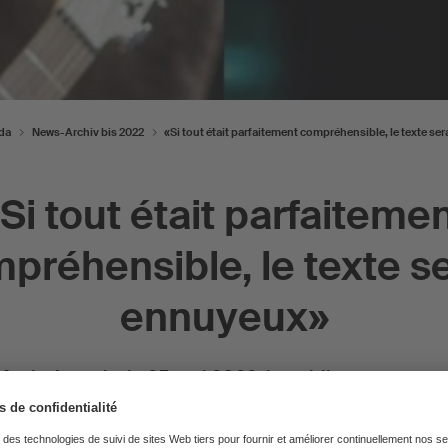
da
News-Archiv bis 2022
«Si tout était parfaitement compréhensible, le texte se
Si tout était parfaiteme
préhensible, le texte se
ennuyeux»
usic Awards, le 25 mai 2022, le public votera pour 
la meilleure composition. Joya Marleen, Lo & Ledu
ette distinction présentée par SUISA. Nous avons