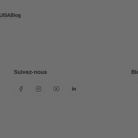
 SUISABlog
Suivez-nous
Bl
Facebook
Instagram
YouTube
LinkedIn