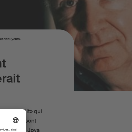
rait ennuyeux»
nt
rait
le «Best Hit» qui
c et Zian sont
 demandé à Joya