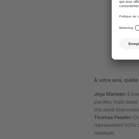
Marleen e
À votre avis, quell
Joya Marleen:
Énorm
paroles, mais aussi
m’a aussi impressio
Thomas Fessler:
Oui
représentent 50% da
musique.