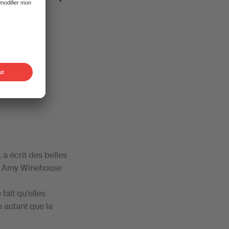
ur chanson
 a écrit des belles
 et Amy Winehouse
 fait qu’elles
e autant que la