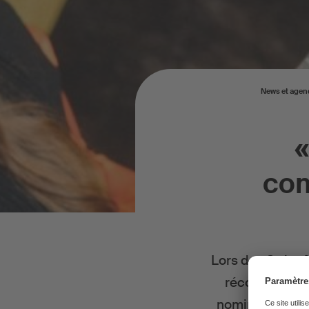
News et agen
«
com
Lors des Swiss M
récompensera 
nominés pour c