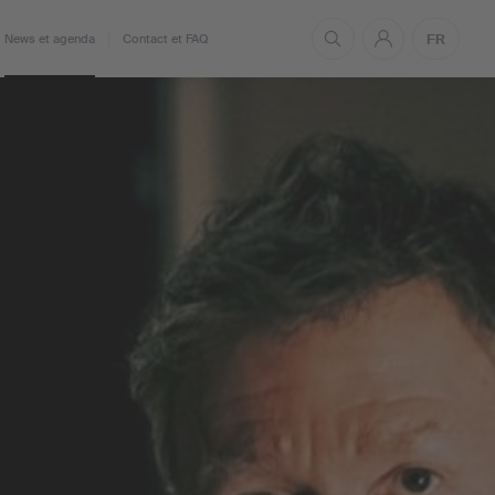
FR
News et agenda
Contact et FAQ