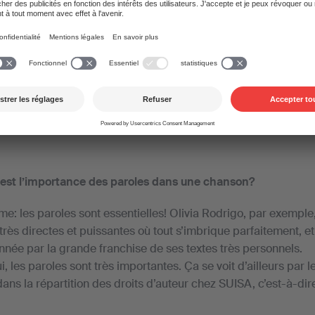
t à Thomas Fessler quel rôle jouait le texte dans le
«Nightmare».
De
Markus Ganz (Gastautor)
—
20. mai 2022
e est l’importance des paroles dans une chanson?
e: les paroles sont essentielles! Olivia Rodrigo, par exemple,
 très directes et puissantes où tout s’imbrique parfaitement,
nnée par la grande franchise de ses textes très personnels.
, les paroles sont très importantes. Ça se voit d’ailleurs par le
ns la répartition des droits d’auteur chez SUISA, c’est-à-dir