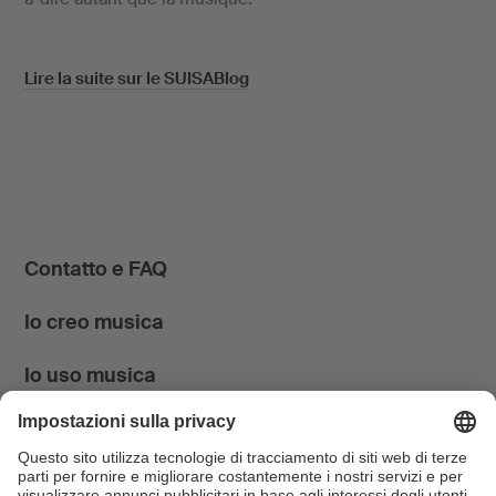
Lire la suite sur le SUISABlog
Contatto e FAQ
Io creo musica
Io uso musica
News & Agenda
FONDATION SUISA ↗