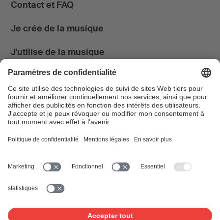
Contact et FAQ
Je crée de la musique
J'utilise de la musique
News & Agenda
FONDATION SUISA ↗
Suivez-nous
Facebook
Instagram
YouTube
LinkedIn
Blog
SUISAblog