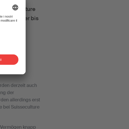
 Suisseculture
aum Oktober bis
den derzeit auch
ung der
en allerdings erst
e bei Suisseculture
Ihr Vermögen knapp