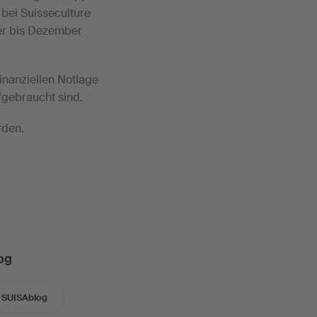
 bei Suisseculture
ber bis Dezember
inanziellen Notlage
fgebraucht sind.
rden.
og
SUISAblog