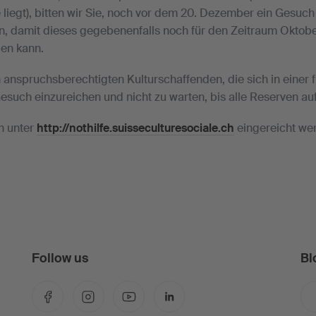
 liegt), bitten wir Sie, noch vor dem 20. Dezember ein Gesuch
en, damit dieses gegebenenfalls noch für den Zeitraum Okto
den kann.
 anspruchsberechtigten Kulturschaffenden, die sich in einer f
 Gesuch einzureichen und nicht zu warten, bis alle Reserven au
n unter
http://nothilfe.suisseculturesociale.ch
eingereicht we
Follow us
Bl
Facebook
Instagram
YouTube
LinkedIn