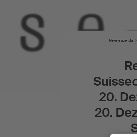
News e agenda
Re
Suissec
20. D
20. De
S