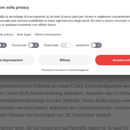
och vor dem 20. Dezember ein Nothilfe-Gesuch bei
amit kann dieses gegebenenfalls noch für den Zeitr
Dezember berücksichtigt werden.
Da
Giorgio Tebaldi
—
18. dicembre 2020
lamentarischen Debatte um neue Covid-Entschädigungen wer
r Covid-19 Kulturverordnung diskutiert, darunter eine Erhöh
rmögensfreibeträge bei der Nothilfe. Diese Änderungen werd
finitiv verabschiedet, während die Einreichefrist für Gesuch
riode Oktober bis Dezember am 20. Dezember abläuft.
 sicher sind, ob Sie Anspruch auf Nothilfe haben (z. B. weil 