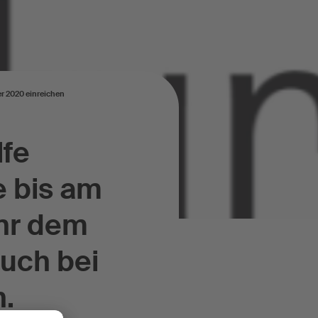
er 2020 einreichen
lfe
e bis am
nr dem
uch bei
n.