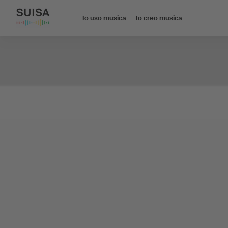
Io uso musica
Io creo musica