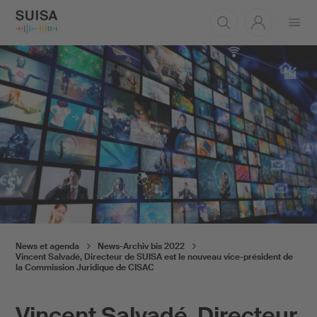
Ouvrir
le
menu
News et agenda
News-Archiv bis 2022
Vincent Salvadé, Directeur de SUISA est le nouveau vice-président de
la Commission Juridique de CISAC
Vincent Salvadé, Directeur