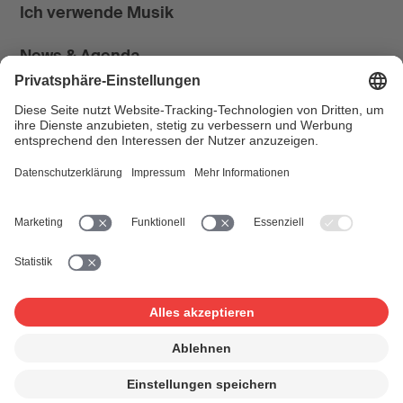
Ich verwende Musik
News & Agenda
FONDATION SUISA ↗
Follow us
Facebook
Instagram
YouTube
LinkedIn
Blog
SUISAblog
© 2026 SUISA
Impressum
Disclaimer
Datenschutz
Privatsphäre-Einstellungen