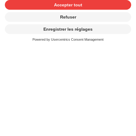
le droit, existant sous certaines conditions, de confier
à une autre société de gestion la gestion des droits
en ligne
l’égalité de traitement et la déduction des frais
administratifs dans l’exercice des droits en ligne
Des données et des informations correctes sur les
œuvres, les droits et les territoires dans lesquels les
droits sont gérés sont essentielles pour une gestion
fiable, efficace et rapide des droits en ligne par SUISA,
MINT et SUISA Digital Licensing.
Les données et informations incorrectes ou pour
lesquelles un doute subsiste peuvent être signalées
comme suit:
Les Digital Service Providers (DSP) sont priés de