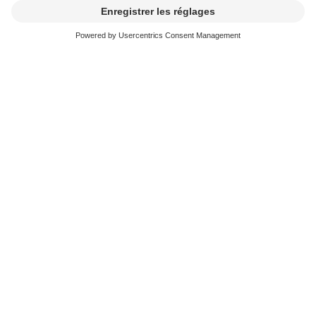
est la seule qui nous permette de vérifier si la musique à
utiliser est effectivement libre de droits.
Contact et FAQ
Je crée de la musique
J'utilise de la musique
News & Agenda
FONDATION SUISA ↗