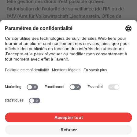
telle gestion des droits n'est possible qu'avec
l'autorisation de l'autorité de surveillance (de l'IPI ou de
l'AfV (Amt für Volkswirtschaft Liechtenstein, Office de
l'économie nationale du Liechtenstein)). Quiconque gère
les droits mentionnés sans une telle autorisation et
octroie de telles licences est donc passible de sanctions.
Les offres de musique libre de droits pour lesquelles une
autorisation est nécessaire, mais qui n'a pas été
accordée, sont donc illégales en Suisse et au
Liechtenstein.
Nous constatons régulièrement que la musique
proposée comme libre de droits ne l'est pas en réalité,
mais par contre que les droits d'auteur sur les œuvres
sont détenus par SUISA. Afin d'éviter les abus, toutes les
personnes qui souhaitent utiliser de la musique libre de
droits doivent fournir à la SUISA une liste de toutes les
musiques utilisées, en indiquant le titre et le ou les
compositeurs et auteurs des paroles. Cette démarche