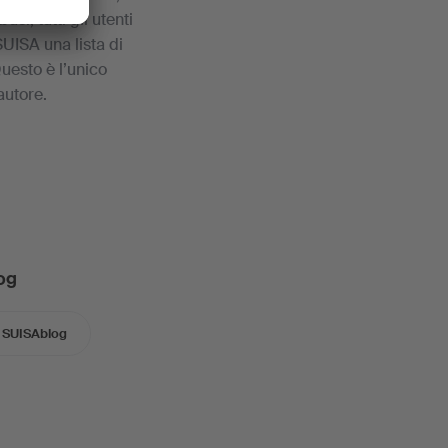
si, tutti gli utenti
UISA una lista di
 Questo è l’unico
autore.
og
SUISAblog