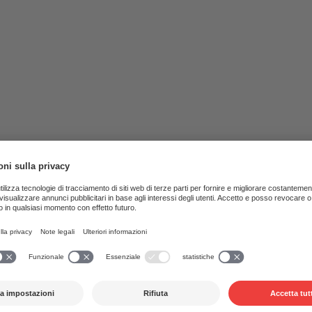
echtenstein la gestione dei diritti d’esecuzione e di riproduzio
alla sorveglianza statale. Ciò significa che tale gestione dei di
ione dell’autorità di vigilanza (IPI o AfV (Amt für Volkswirtscha
a nazionale del Liechtenstein)). Chiunque eserciti i suddetti dir
ceda licenze è quindi perseguibile. Le offerte di musica senz
richiesta ma non è stata concessa sono quindi illegali in Svizz
he la musica offerta come «non soggetta a diritti d'autore» in