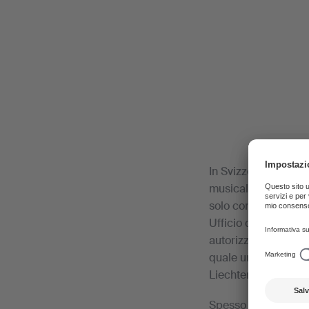
In Svizzera e nel Li
musicali è soggetta 
solo con l’autorizzaz
Ufficio dell'economi
autorizzazione e con
quale una licenza è 
Liechtenstein.
Spesso constatiamo c