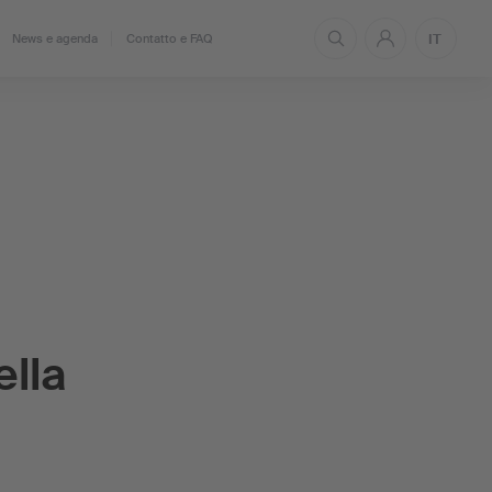
IT
News e agenda
Contatto e FAQ
ella