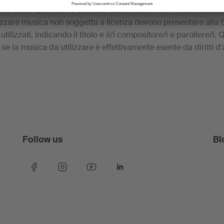
tore delle opere sono detenuti dalla SUISA. Per evitare simili abu
izzare musica non soggetta a licenza devono presentare alla S
 utilizzati, indicando il titolo e il/i compositore/i e paroliere/i.
se la musica da utilizzare è effettivamente esente da diritti d’
Follow us
Bl
Facebook
Instagram
YouTube
LinkedIn