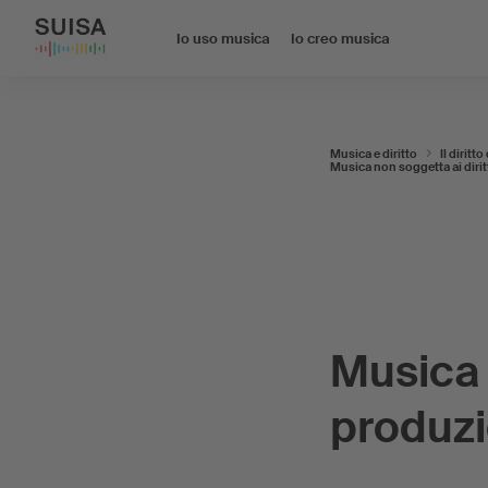
Io uso musica
Io creo musica
Musica e diritto
Il diritt
Musica non soggetta ai dirit
Musica l
produzi