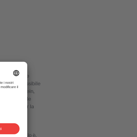
ne delle opere
ritti è ammissibile
ft Liechtenstein,
itti senza tale
a licenza per la
era e nel
 realtà non lo è,