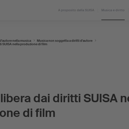
A proposito della SUISA
Musica e diritto
o d'autore nella musica
Musica non soggetta a diritti d'autore
ti SUISA nella produzione di film
ibera dai diritti SUISA n
one di film