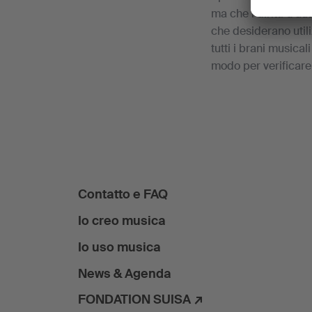
ma che i diritti d'au
che desiderano util
tutti i brani musicali
modo per verificare 
Contatto e FAQ
Io creo musica
Io uso musica
News & Agenda
FONDATION SUISA ↗