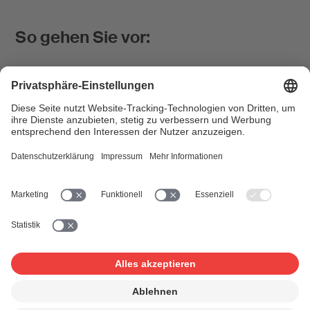
So gehen Sie vor:
Wir bitten Sie, das vollständig ausgefüllte Formular an
uns zu senden. Anschliessend erhalten Sie von uns die
Lizenz sowie die Rechnung.
Nach Erhalt Ihrer Zahlung verteilen wir das Geld an die
berechtigten Komponisten/innen, Textautoren/innen und
Musik-Verlage. Dafür benötigen wir ein
genaues Verzeichnis (siehe Vorlagen unten) der
gesendeten Musik.
Für Radios
Die Sender melden der SUISA die in ihren Programmen
gesendete Musik bzw. Ton- und Tonbildträger,
einschliesslich der Musikteppiche und Jingles. Die
Meldungen sind gemäss Anhang I des Tarifs vorzulegen.