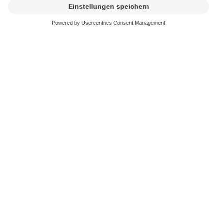
Für TV-Sender
Fernsehsender melden der SUISA alle ausgestrahlten
Produktionen – insbesondere Werke von Dritten und
nicht im Auftrag des Senders hergestellte Spiel-,
Fernseh- und Dokumentarfilme sowie Serien.
Dokumente
Tariftext: Gemeinsamer Tarif S (gültig bis
31.12.2025)
Tariftext: Gemeinsamer Tarif S (gültig ab
01.01.2026)