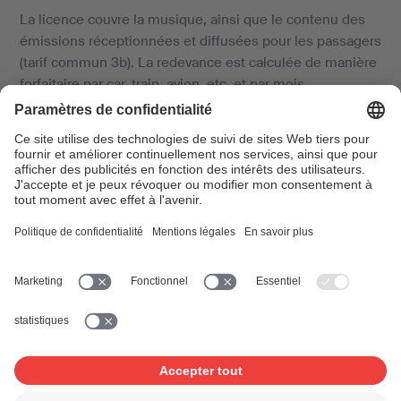
La licence couvre la musique, ainsi que le contenu des
émissions réceptionnées et diffusées pour les passagers
(tarif commun 3b). La redevance est calculée de manière
forfaitaire par car, train, avion, etc. et par mois.
Si vous vous payez déjà une redevance sur la base tarif
commun 3a pour la diffusion de musique de fond dans
vos bureaux ou pour de la musique d’attente au
téléphone, il en sera tenu compte dans le calcul. Vous
trouverez des informations complémentaire dans la
notice et le tarif.
Si vous proposez aux passagers des films à partir de
supports audiovisuels (DVD ou similaires), vous devez en
outre obtenir l’autorisation des producteurs de films
concernés. Vous trouverez de plus amples informations à
ce sujet sur la page «
Projection de films
».