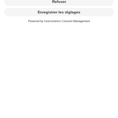
Rabais pour les clients au bénéfice
d’un contrat
et les membres d’une association
Si vous concluez un contrat avec SUISA et en respectez
les conditions, vous bénéficiez d’un rabais de 10 %.
Les conditions sont encore plus avantageuses pour vous,
si vous êtes membre d’une association de la branche,
qui a conclu un contrat collectif avec SUISA. Vous
bénéficiez d’un rabais intéressant et vous vous épargnez
les démarches administratives. Actuellement, nous
avons conclu des contrats avec
l’Association suisse des
transports routiers ASTAG
.
Comment procéder ?