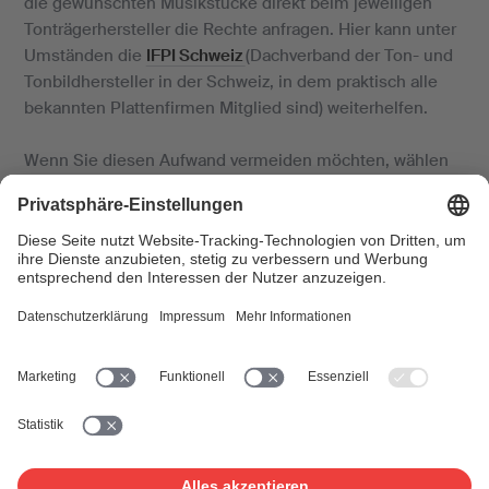
die gewünschten Musikstücke direkt beim jeweiligen
Tonträgerhersteller die Rechte anfragen. Hier kann unter
Umständen die
IFPI Schweiz
(Dachverband der Ton- und
Tonbildhersteller in der Schweiz, in dem praktisch alle
bekannten Plattenfirmen Mitglied sind) weiterhelfen.
Wenn Sie diesen Aufwand vermeiden möchten, wählen
Sie eine Gesamtlösung, die alle Rechte enthält, und
verwenden
Production Music
: Verschiedene
Musikverlage bieten in Katalogen Musik eigens zur
Filmvertonung an. Der Vorteil von Vertragspartner/innen
von Production Music liegt darin, dass Sie das
Einverständnis zur Verwendung dieser Musik direkt bei
der SUISA beziehen können.
Links