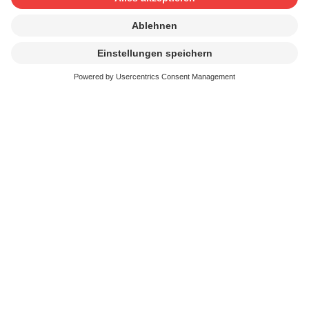
Production Music
Production Music Anbieterliste
(Vertragspartner/innen)
Dokument
Merkblatt Information Production Music
Merkblatt: verschiedene Rechte