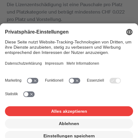
Die Lizenzentschädigung ist eine Pauschale pro Platz
und Platzkategorie und beträgt mindestens CHF 0.022
pro Platz und Vorstellung.
Kinderzirkusse, Zoos und Tierparks finden ebenfalls
Informationen zu den Lizenzen im Tarif und im Merkblatt.
Falls bei den Veranstaltungen Musik ab Tonträgern (MP3,
CDs, LPs, Streaming usw.) gespielt wird, berechnen wir
zusätzlich eine Vergütung für die Interpreten- und
Produzentenrechte (verwandte Schutzrechte). Diese
entspricht zwischen 2% und 26,25% der Entschädigung
für die Urheberrechte.
So gehen Sie vor
Wir bitten Sie, das vollständig ausgefüllte Formular mit
der Liste der Musikwerke bis zum Saisonende an uns zu