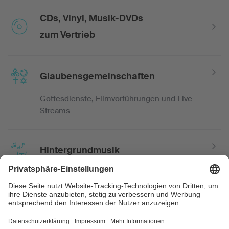
CDs, Vinyl, Musik-DVDs
zum Vertrieb
Glaubensgemeinschaften
Gottesdienste, Filmvorführungen und Live-
Streams
Hintergrundmusik
z.B. in Bars, Geschäften, Museen und
Foyers
Hotel-Video