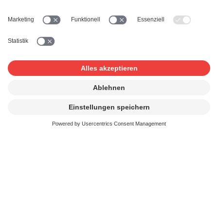
Pay-TV
Herstellung / Import von
Speichermedien
Leerträgervergütung
Jukebox
Musikboxen und Musikdosen
Musikvereine und Chöre
Laienmusik