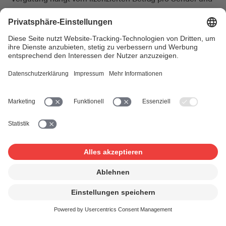
dem im Verteilungsreglement definierten
Berechnungsfaktor für die Sendung ab.
SRG-Nutzungen werden jeweils am 15ten des letzten
Monats eines Quartals (März, Juni, September,
Dezember) abgerechnet. Private Sendestationen einmal
jährlich am 15. Juni.
Die Entschädigung pro Sendung im Radio und
Fernsehen SRG ist im Jahresbericht auf der Seite
«Sende- und Aufführungsrechte» publiziert. Die
Punktwertliste aller abgerechneten privaten Radio- und
TV-Sender finden Sie weiter unten. (Verteilungsklassen
1A und 1B, 2A und 2B / Tarif A und GT S)