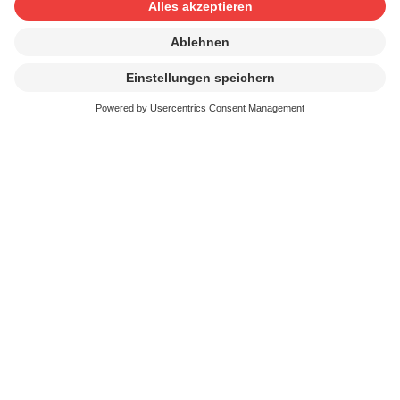
über das Internet gegen Entgelt vertreiben?
Wir unterscheiden bei kostenpflichtigen oder
werbefinanzierten Angeboten zwischen:
Download to own
Streaming im Abonnement
Hörbeispiele / Trailers zur Verkaufsförderung
Bei der SUISA können Sie Ihr Angebot zu den
Lizenzbedingungen für die Vervielfältigungsrechte