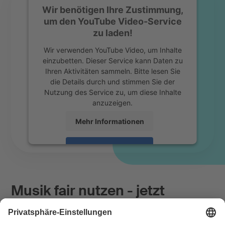
Wir benötigen Ihre Zustimmung,
um den YouTube Video-Service
zu laden!
Wir verwenden YouTube Video, um Inhalte
einzubetten. Dieser Service kann Daten zu
Ihren Aktivitäten sammeln. Bitte lesen Sie
die Details durch und stimmen Sie der
Nutzung des Service zu, um diese Inhalte
anzuzeigen.
Mehr Informationen
Akzeptieren
powered by
Usercentrics Consent
Management Platform
Musik fair nutzen - jetzt
anmelden