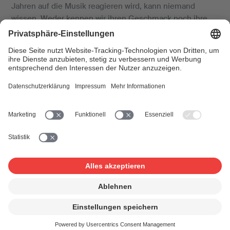
Jahren auf die Musik reagieren wird, kann niemand
wissen. Weder kennen wir ihren Geschmack noch ihre
Hörgewohnheiten. Wir wissen nicht einmal, ob sie
dasselbe Harmonieverständnis haben wird wie wir heute.
Unter Mithilfe von ausgewiesenen Schweizer
Kuratorinnen und Kuratoren wurden 40 herausragende
Schweizer Musikerinnen und Musiker aller Stilrichtungen
ausgewählt, darunter befinden sich zwei Träger des
Grand Prix des Schweizer Musikpreises und vierzehn
Träger des allgemeinen Schweizer Musikpreises. Sie
wurden gebeten, ein Konzept oder eine Idee für eine
neue Komposition einzureichen und auf zwei Seiten A4
festzuhalten.
Auffallende Tendenzen
Unterschiedliche Elemente heutigen