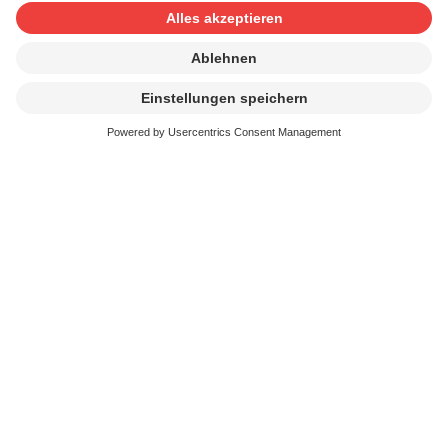
informiert die massgeblichen Institutionen der EU über
die Rechte und Anliegen der Kunstschaffenden. Zudem
berät es sie bei Gesetzgebungsprozessen, welche die
Urheber betreffen.
BIEM
: Das Bureau International des Sociétés gérant les
Droits d’Enregistrement et de Reproduction Mécanique
in Paris vertritt als internationaler Dachverband die
Interessen von rund 50 Musik-
Urheberrechtsgesellschaften. Schwerpunkt des BIEM
sind die Aufnahme- und Vervielfältigungsrechte seiner
Mitglieder. Das BIEM handelt Standardverträge mit der
Tonträgerindustrie (IFPI) aus und unterstützt die
technische Zusammenarbeit aller Mitglieder in
Dokumentation und Verteilung.
Weiter steht die SUISA in Kontakt zur
WIPO
, der
Weltorganisation für den Schutz des geistigen
Eigentums, in Genf.