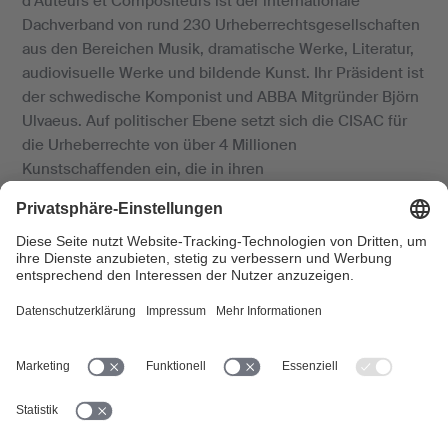
d’Auteurs et Compositeurs ist der internationale
Dachverband von rund 230 Urheberrechtsgesellschaften
aus den Bereichen Musik, dramatische Werke, Literatur,
audiovisuelle Werke und bildende Kunst. Ihr Präsident ist
der schwedische Komponist und ABBA Mitgründer Björn
Ulvaeus. Auf politischer Ebene setzt sich die CISAC für
die Urheberrechte von über 4 Millionen
Kunstschaffenden ein, die in ihren
Mitgliedsgesellschaften organisiert sind. Zudem
koordiniert sie die weltweite kollektive Verwertung,
indem sie zum Beispiel die technische Zusammenarbeit
ihrer Mitglieder in der Dokumentation und Verteilung
fördert. Vertreterinnen und Vertreter der SUISA
engagieren sich in mehreren Kommissionen und
Arbeitsgruppen der CISAC.
GESAC
: Das Groupement Européen des Sociétés
d’Auteurs et Compositeurs vertritt die Interessen der
europäischen Urheberrechtsgesellschaften in Brüssel. Es