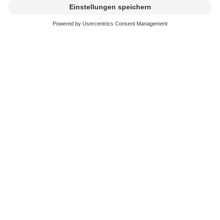
festgelegt. Der Anteil geschäftlicher und nicht
geschützter privater Daten wird bei der Tariffestlegung
berücksichtigt.
Zeitpunkt der Entstehung der
Vergütungspflicht
Die Vergütungspflicht entsteht für den Importeur beim
Import in die Schweiz oder das Fürstentum
Liechtenstein. Für den Hersteller beginnt sie mit der
Auslieferung aus seinem Betrieb oder seinen eigenen
Lagern.
Dokumente