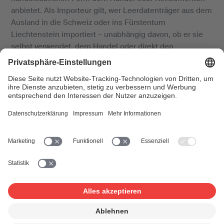
anbietet. Als Importeur gilt, wer Leerdatenträger aus dem
Ausland in die Schweiz oder ins Fürstentum
Liechtenstein importiert – unabhängig davon, ob er sie
selbst verwendet, dem Handel oder direkt den
Konsumenten anbietet.
Als Importeur gilt
auch ein im Ausland ansässiger
Anbieter, der Leerträger z. B. über Online-Shops
Konsumenten in der Schweiz oder im Fürstentum
Liechtenstein anbietet und die Konsumenten dabei so
bedient, als würden diese die Leerträger von einem
inländischen Anbieter erwerben.
Vergütungsansätze
Die Höhe der Vergütungen der Tarife wird regelmässig
verhandelt und aufgrund aktueller Daten und Preise