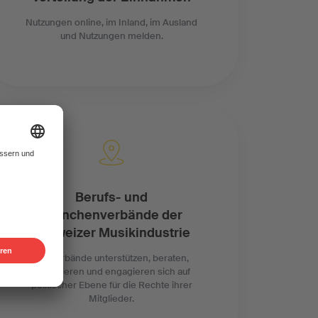
Nutzungen online, im Inland, im Ausland
und Nutzungen melden.
Berufs- und
Branchenverbände der
Schweizer Musikindustrie
Die Verbände unterstützen, beraten,
informieren und engagieren sich auf
politischer Ebene für die Rechte ihrer
Mitglieder.