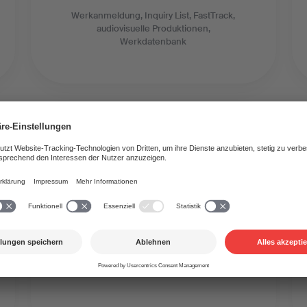
Werkanmeldung, Inquiry List, FastTrack,
audiovisuelle Produktionen,
Werkdatenbank
Dokumente für Verleger/innen
Hier finden Verleger/innen die wichtigsten
Unterlagen zur Mitgliedschaft und
Rechtewahrnehmung durch die SUISA.