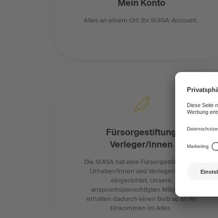
Mein Konto
Alles an einem Ort. Ihr SUISA-Account.
Fürsorgestiftung
Verleger/innen
Die SUISA hat eine Fürsorgestiftung für
Urheber/innen und Verleger/innen
eingerichtet. Unsere
anspruchsberechtigten Mitglieder
erhalten dadurch einen Beitrag an ihr
Einkommen im Alter.