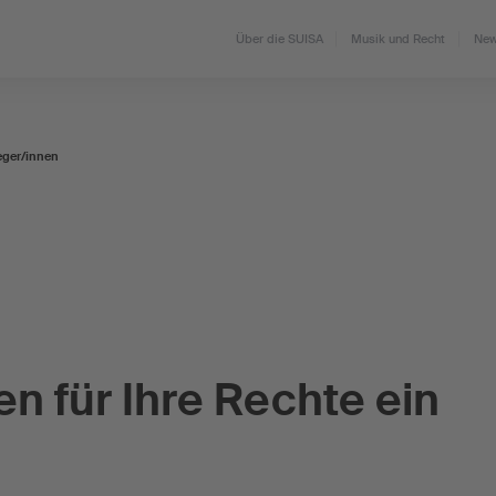
Über die SUISA
Musik und Recht
New
eger/innen
en für Ihre Rechte ein