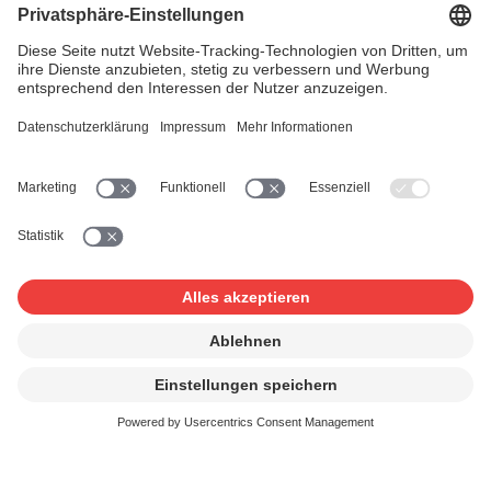
Spielen Sie im Handel erhältliche Aufnahmen ab (CDs,
MP3s, Streaming usw.), lizenzieren wir zudem im Auftrag
der SWISSPERFORM die Rechte der Interpreten und
Produzenten (verwandte Schutzrechte).
So gehen Sie vor
Wir bitten Sie, das vollständig ausgefüllte Formular sowie
die Werkliste an uns zu senden.
Anschliessend erhalten Sie von uns eine Lizenz sowie
die Rechnung. Nach Erhalt Ihrer Zahlung verteilen wir das
Geld an die berechtigten Komponisten/innen,
Textautoren/innen und Musik-Verlage.
Rabatte für Vertragskunden und