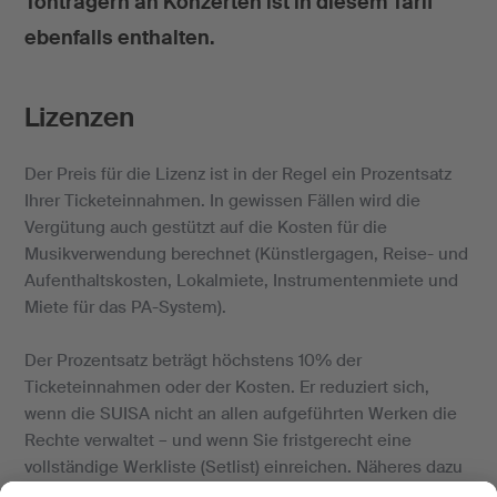
Tonträgern an Konzerten ist in diesem Tarif
ebenfalls enthalten.
Lizenzen
Der Preis für die Lizenz ist in der Regel ein Prozentsatz
Ihrer Ticketeinnahmen. In gewissen Fällen wird die
Vergütung auch gestützt auf die Kosten für die
Musikverwendung berechnet (Künstlergagen, Reise- und
Aufenthaltskosten, Lokalmiete, Instrumentenmiete und
Miete für das PA-System).
Der Prozentsatz beträgt höchstens 10% der
Ticketeinnahmen oder der Kosten. Er reduziert sich,
wenn die SUISA nicht an allen aufgeführten Werken die
Rechte verwaltet – und wenn Sie fristgerecht eine
vollständige Werkliste (Setlist) einreichen. Näheres dazu
finden Sie weiter unten im
Merkblatt
und im
Tarif
.