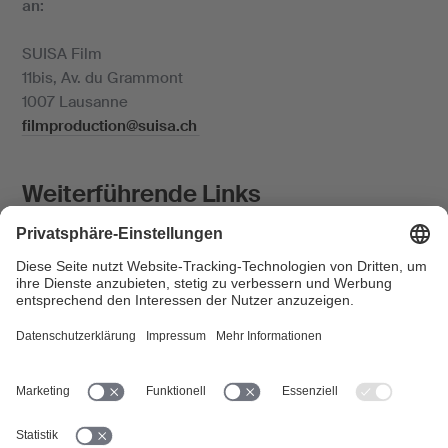
an:
SUISA Film
11bis, Av. du Grammont
1007 Lausanne
filmproduction@suisa.ch
Weiterführende Links
Inquiry List - Unvollständig dokumentierte
Werke
SUISA-Werkdatenbank
Creative Commons