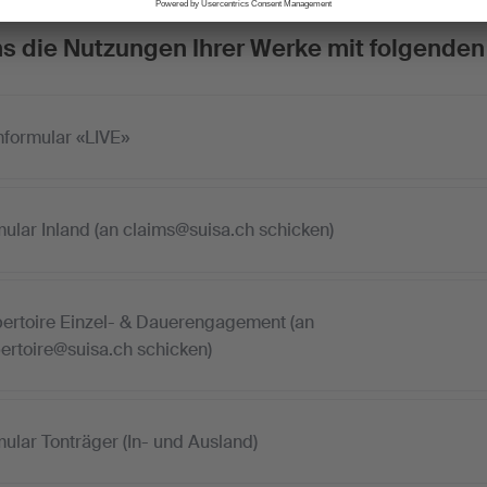
ns die Nutzungen Ihrer Werke mit folgend
formular «LIVE»
ular Inland (an claims@suisa.ch schicken)
rtoire Einzel- & Dauerengagement (an
rtoire@suisa.ch schicken)
ular Tonträger (In- und Ausland)