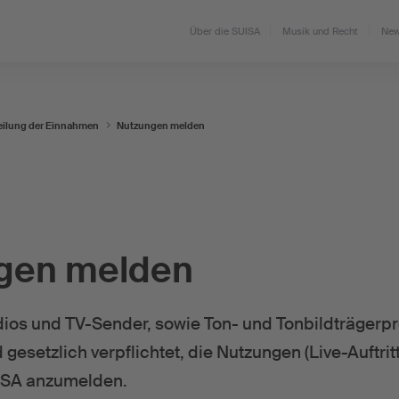
Über die SUISA
Musik und Recht
New
eilung der Einnahmen
Nutzungen melden
gen melden
dios und TV-Sender, sowie Ton- und Tonbildträgerp
 gesetzlich verpflichtet, die Nutzungen (Live-Auftr
UISA anzumelden.