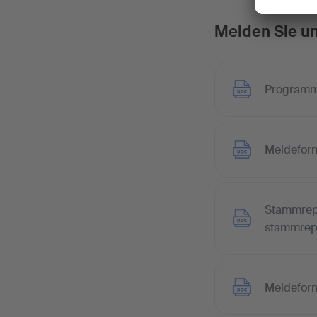
Melden Sie u
Programm
Meldeform
Stammrepe
stammrepe
Meldeform