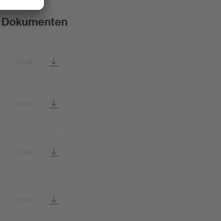
en Dokumenten
67 kB
111 kB
37 kB
62 kB