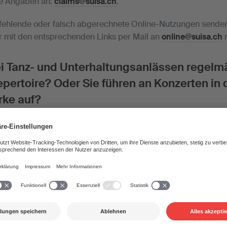
re Angaben an:
claims@suisa.ch
.
 fehlende oder falsch abgerechnete Online-Nutzungen senden 
r mit den entsprechenden Links per Mail an
online@suisa.ch
m
ei Tanz- und Unterhaltungsanlässen regelmä
ertoire? Oder Sie führen an Konzerten in 
rke auf?
lmässig Ihr Repertoire und teilen Sie uns mit (am besten ein
d.
ammrepertoire einreichen, erhalten Sie einen SUISA-Ausweis.
ass er sich nicht um das Verzeichnis der gespielten Musikw
ranstalter jedoch nicht von der Pflicht, seine Anlässe bei de
gung zugunsten der Urheber zu bezahlen.
re Angaben an:
stammrepertoire@suisa.ch