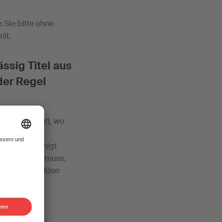
Sie bitte ohne
it.
ssig Titel aus
der Regel
mal pro Monat), wo
 Er bescheinigt
erke kümmern muss.
r SUISA zu melden