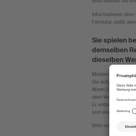
Bitte senden Sie Ih
Informationen über
Formular, dafür abe
Sie spielen b
demselben Rep
dieselben We
Melden Sie uns rege
Sie aufgetreten sin
Wenn Sie uns ein St
dem Veranstalter, d
Er entbindet den Ve
und eine Entschädi
Bitte senden Sie Ih