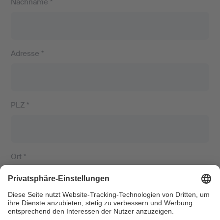
Nachname *
Adresse *
PLZ *
Ort *
E-Mail *