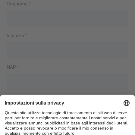
Cognome *
Indirizzo *
NAP *
Luogo *
E-Mail *